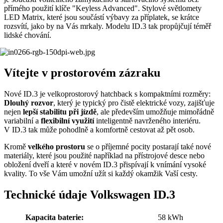
přímého použití klíče "Keyless Advanced". Stylové světlomety
LED Matrix, které jsou součástí výbavy za příplatek, se krátce
rozsvítí, jako by na Vás mrkaly. Modelu ID.3 tak propůjčují téměř
lidské chování.
Vítejte v prostorovém zázraku
Nové ID.3 je velkoprostorový hatchback s kompaktními rozměry:
Dlouhý rozvor
, který je typický pro čistě elektrické vozy, zajišťuje
nejen
lepší stabilitu při jízdě
, ale především umožňuje mimořádně
variabilní a
flexibilní využití
inteligentně navrženého interiéru.
V ID.3 tak může pohodlně a komfortně cestovat až pět osob.
Kromě
velkého prostoru
se o příjemné pocity postarají také nové
materiály, které jsou použité například na přístrojové desce nebo
obložení dveří a které v novém ID.3 přispívají k vnímání vysoké
kvality. To vše Vám umožní užít si každý okamžik Vaší cesty.
Technické údaje Volkswagen ID.3
Kapacita baterie:
58 kWh