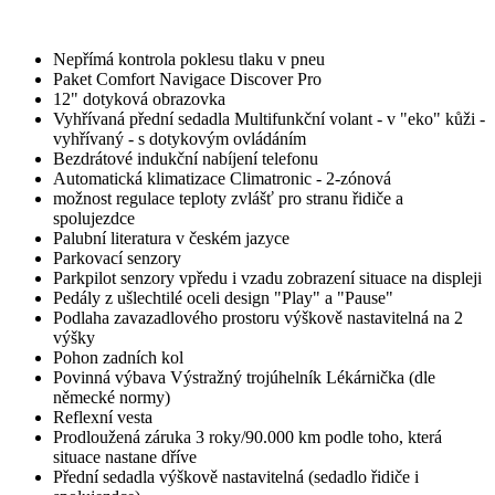
Nepřímá kontrola poklesu tlaku v pneu
Paket Comfort Navigace Discover Pro
12" dotyková obrazovka
Vyhřívaná přední sedadla Multifunkční volant - v "eko" kůži -
vyhřívaný - s dotykovým ovládáním
Bezdrátové indukční nabíjení telefonu
Automatická klimatizace Climatronic - 2-zónová
možnost regulace teploty zvlášť pro stranu řidiče a
spolujezdce
Palubní literatura v českém jazyce
Parkovací senzory
Parkpilot senzory vpředu i vzadu zobrazení situace na displeji
Pedály z ušlechtilé oceli design "Play" a "Pause"
Podlaha zavazadlového prostoru výškově nastavitelná na 2
výšky
Pohon zadních kol
Povinná výbava Výstražný trojúhelník Lékárnička (dle
německé normy)
Reflexní vesta
Prodloužená záruka 3 roky/90.000 km podle toho, která
situace nastane dříve
Přední sedadla výškově nastavitelná (sedadlo řidiče i