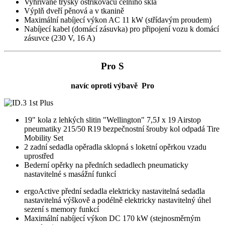
Vyhřívané trysky ostřikovačů čelního skla
Výplň dveří pěnová a v tkanině
Maximální nabíjecí výkon AC 11 kW (střídavým proudem)
Nabíjecí kabel (domácí zásuvka) pro připojení vozu k domácí
zásuvce (230 V, 16 A)
Pro S
navíc oproti výbavě Pro
19" kola z lehkých slitin "Wellington" 7,5J x 19 Airstop
pneumatiky 215/50 R19 bezpečnostní šrouby kol odpadá Tire
Mobility Set
2 zadní sedadla opěradla sklopná s loketní opěrkou vzadu
uprostřed
Bederní opěrky na předních sedadlech pneumaticky
nastavitelné s masážní funkcí
ergoActive přední sedadla elektricky nastavitelná sedadla
nastavitelná výškově a podélně elektricky nastavitelný úhel
sezení s memory funkcí
Maximální nabíjecí výkon DC 170 kW (stejnosměrným