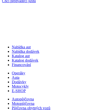
Chci předváděcí jízdu
Nabídka aut
Nabídka dodávek
Katalog aut
Katalog dodávek
Financování
Operáky
Auta
Dodávky
Motocykly
E-SHOP
Autopůjčovna
Motopůjčovna
Půjčovna obytných vozů