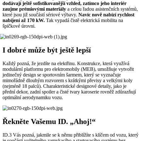
dodávají ještě sofistikovanější vzhled, zatímco jeho interiér
zaujme prémiovými materiály
a celou řadou asistenčních systémů,
které jsou již součástí sériové výbavy.
Navíc nově nabízí rychlost
nabíjení až 170 kW.
Tak vypadá čistě elektrická mobilita na
špičkové úrovni.
I dobré může být ještě lepší
Každý pozná, že jezdíte na elektřinu. Konstrukce, která využívá
modulární platformu pro elektromobily (MEB), umožňuje vytvořit
jedinečný design se sportovním šarmem, který se vyznačuje
mimořádně dlouhým rozvorem s krátkými převisy a velkými koly
(nejméně 18 palců). Charakteristické designové detaily, jako je
přední dekor, zadní spoiler a čisté tvary karoserie rovněž zdůrazňují
optimální aerodynamiku vozu.
Řekněte Vašemu ID. „Ahoj!“
ID.3 Vás pozná, jakmile se k němu přiblížíte s klíčem od vozu, který
je součástí volitelného zamykacího a startovacího systému bez