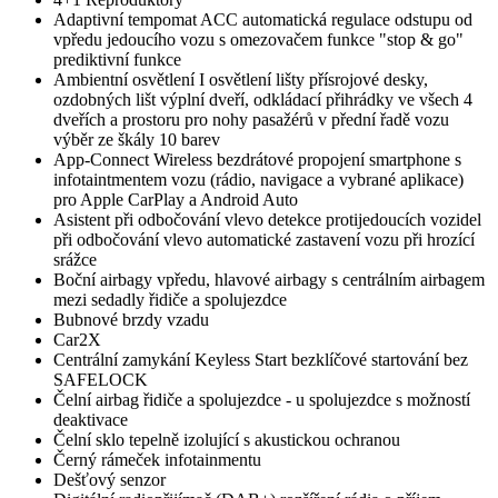
Adaptivní tempomat ACC automatická regulace odstupu od
vpředu jedoucího vozu s omezovačem funkce "stop & go"
prediktivní funkce
Ambientní osvětlení I osvětlení lišty přísrojové desky,
ozdobných lišt výplní dveří, odkládací přihrádky ve všech 4
dveřích a prostoru pro nohy pasažérů v přední řadě vozu
výběr ze škály 10 barev
App-Connect Wireless bezdrátové propojení smartphone s
infotaintmentem vozu (rádio, navigace a vybrané aplikace)
pro Apple CarPlay a Android Auto
Asistent při odbočování vlevo detekce protijedoucích vozidel
při odbočování vlevo automatické zastavení vozu při hrozící
srážce
Boční airbagy vpředu, hlavové airbagy s centrálním airbagem
mezi sedadly řidiče a spolujezdce
Bubnové brzdy vzadu
Car2X
Centrální zamykání Keyless Start bezklíčové startování bez
SAFELOCK
Čelní airbag řidiče a spolujezdce - u spolujezdce s možností
deaktivace
Čelní sklo tepelně izolující s akustickou ochranou
Černý rámeček infotainmentu
Dešťový senzor