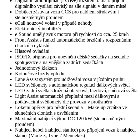
Digitální radiopřijímač (DAB+) rozšíření rádia o příjem
digitálního vysílání závislý na síle signálu v daném místě
Dobíjecí zásuvka vozu CCS pro nabíjení střídavým i
stejnosměrným proudem
eCall nouzové volání v případě nehody
Elektronický imobilizér
e-Sound umělý zvuk motoru při rychlosti do cca. 25 km/h
Front Assist s funkcí automatického brzdění s rozpoznáním
chodců a cyklistů
Hlasové ovládání
ISOFIX příprava pro upevnění dětské sedačky na sedadle
spolujezdce a na vnějších zadních sedačkách
Jednotónový klakson
Kotoučové brzdy vpředu
Lane Assist systém pro udržování vozu v jízdním pruhu
LED světlomety s automatickou regulací dálkových světel
LED zadní světla sdružená obrysová, brzdová, směrová světla
Light Assist automatické přepínání mezi dálkovými a
potkávacími světlomety dle provozu v protisměru
Loketní opěrky pro přední sedadla – Make-up zrcátka ve
slunečních clonách s osvětlením
Maximální nabíjecí výkon DC 120 kW (stejnosměrným
proudem)
Nabíjecí kabel (nabíjecí stanice) pro připojení vozu k nabíjecí
stanici (Mode 3, Type 2 Mennekes)