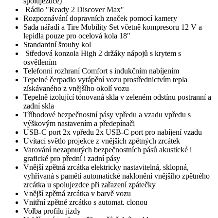
spolujezdce)
Rádio "Ready 2 Discover Max"
Rozpoznávání dopravních značek pomocí kamery
Sada nářadí a Tire Mobility Set včetně kompresoru 12 V a
lepidla pouze pro ocelová kola 18"
Standardní šrouby kol
Středová konzola High 2 držáky nápojů s krytem s
osvětlením
Telefonní rozhraní Comfort s indukčním nabíjením
Tepelné čerpadlo vytápění vozu prostřednictvím tepla
získávaného z vnějšího okolí vozu
Tepelně izolující tónovaná skla v zeleném odstínu postranní a
zadní skla
Tříbodové bezpečnostní pásy vpředu a vzadu vpředu s
výškovým nastavením a předepínači
USB-C port 2x vpředu 2x USB-C port pro nabíjení vzadu
Uvítací světlo projekce z vnějších zpětných zrcátek
Varování nezapnutých bezpečnostních pásů akustické i
grafické pro přední i zadní pásy
Vnější zpětná zrcátka elektricky nastavitelná, sklopná,
vyhřívaná s pamětí automatické naklonění vnějšího zpětného
zrcátka u spolujezdce při zařazení zpátečky
Vnější zpětná zrcátka v barvě vozu
Vnitřní zpětné zrcátko s automat. clonou
Volba profilu jízdy