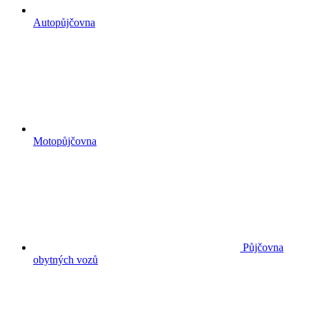
Autopůjčovna
Motopůjčovna
Půjčovna
obytných vozů