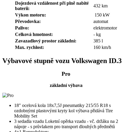
Dojezdová vzdálenost při plně nabité
432 km
baterii:
Výkon motoru:
150 kW
Převodovka:
automat
Palivo:
elektromotor
Celková hmotnost:
- kg
Zavazadlový prostor základní:
385 l
Max. rychlost:
160 km/h
Výbavové stupně vozu Volkswagen ID.3
Pro
základní výbava
18" ocelová kola 18x7,5J pneumatiky 215/55 R18 s
ozdobnými plastovými kryty kol výbava přidává Tire
Mobility Set
3 sedadla vzadu Loketní opěrka vzadu - vč. držáku na 2
nápoje - s průvlakem pro transport dlouhých předmětů
4+1 Reproduktory