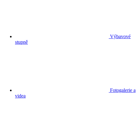
Výbavové
stupně
Fotogalerie a
videa