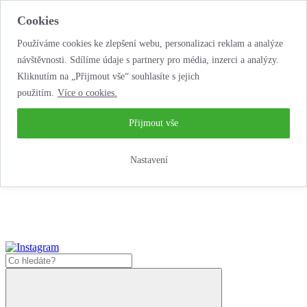
Cookies
Používáme cookies ke zlepšení webu, personalizaci reklam a analýze
návštěvnosti. Sdílíme údaje s partnery pro média, inzerci a analýzy.
Kliknutím na „Přijmout vše“ souhlasíte s jejich
použitím.
Více o cookies.
...neobyčejná jízda
životem!
...neobyčejná jízda životem!
Přijmout vše
Jak zde nakoupit?
Nastavení