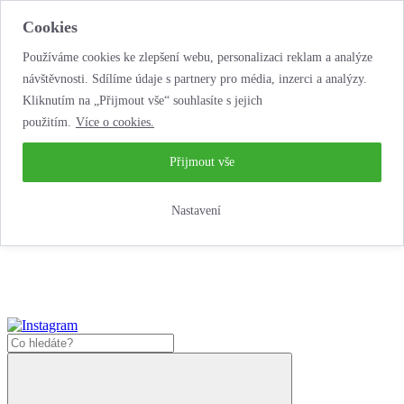
Cookies
Používáme cookies ke zlepšení webu, personalizaci reklam a analýze
návštěvnosti. Sdílíme údaje s partnery pro média, inzerci a analýzy.
Kliknutím na „Přijmout vše“ souhlasíte s jejich
použitím.
Více o cookies.
...neobyčejná jízda
životem!
...neobyčejná jízda životem!
Přijmout vše
Jak zde nakoupit?
Nastavení