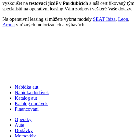
vyzkoušet na
testovací jízdě v Pardubicích
a náš certifikovaný tým
specialistů na operativní leasing Vám zodpoví veškeré Vaše dotazy.
Na operativní leasing si můžete vybrat modely
SEAT Ibiza
,
Leon
,
Arona
v různých motorizacích a výbavách.
Nabídka aut
Nabídka dodávek
Katalog aut
Katalog dodávek
Financování
Operáky
Auta
Dodávky
Motocykly