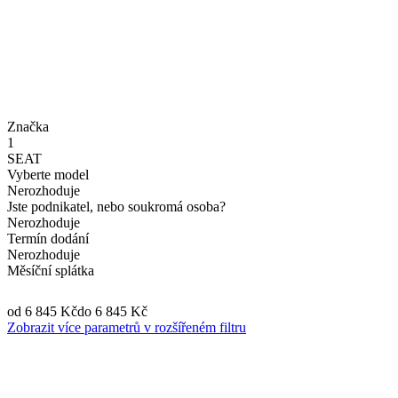
Značka
1
SEAT
Vyberte model
Nerozhoduje
Jste podnikatel, nebo soukromá osoba?
Nerozhoduje
Termín dodání
Nerozhoduje
Měsíční splátka
od 6 845 Kč
do 6 845 Kč
Zobrazit více parametrů v rozšířeném filtru