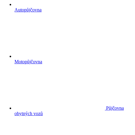
Autopůjčovna
Motopůjčovna
Půjčovna
obytných vozů