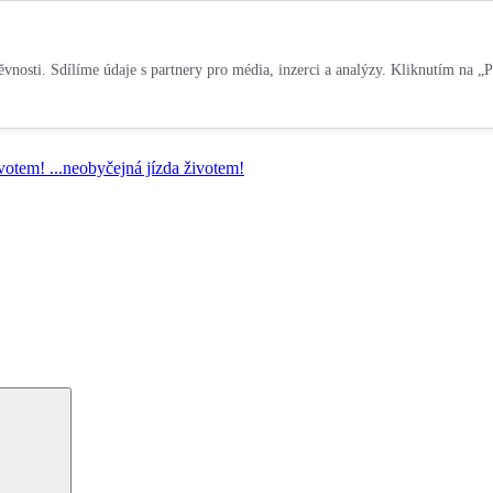
vnosti. Sdílíme údaje s partnery pro média, inzerci a analýzy. Kliknutím na „P
ivotem!
...neobyčejná jízda životem!