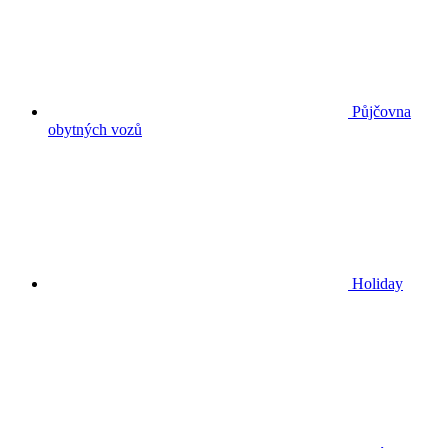
Půjčovna
obytných vozů
Holiday