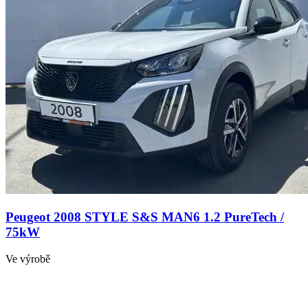
Peugeot 2008 STYLE S&S MAN6 1.2 PureTech /
75kW
Ve výrobě