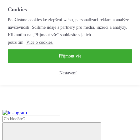
Cookies
Používáme cookies ke zlepšení webu, personalizaci reklam a analýze
návštěvnosti. Sdílíme údaje s partnery pro média, inzerci a analýzy.
Kliknutím na „Přijmout vše“ souhlasíte s jejich
použitím.
Více o cookies.
...neobyčejná jízda
životem!
...neobyčejná jízda životem!
Přijmout vše
Jak zde nakoupit?
Nastavení