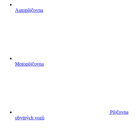
Autopůjčovna
Motopůjčovna
Půjčovna
obytných vozů