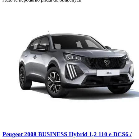
Peugeot 2008 BUSINESS Hybrid 1,2 110 e-DCS6 /