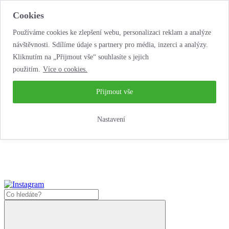
Cookies
Používáme cookies ke zlepšení webu, personalizaci reklam a analýze
návštěvnosti. Sdílíme údaje s partnery pro média, inzerci a analýzy.
Kliknutím na „Přijmout vše“ souhlasíte s jejich
použitím.
Více o cookies.
...neobyčejná jízda
životem!
...neobyčejná jízda životem!
Přijmout vše
Jak zde nakoupit?
Nastavení