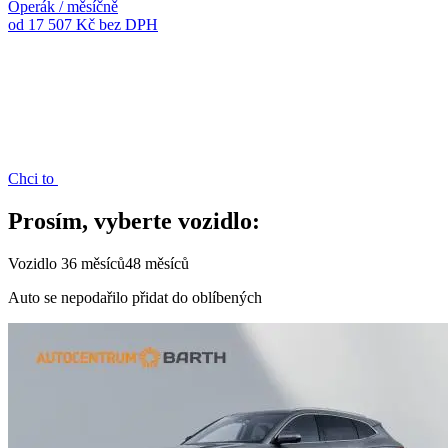
Operák / měsíčně
od 17 507 Kč
bez DPH
Chci to
Prosím, vyberte vozidlo:
Vozidlo
36 měsíců
48 měsíců
Auto se nepodařilo přidat do oblíbených