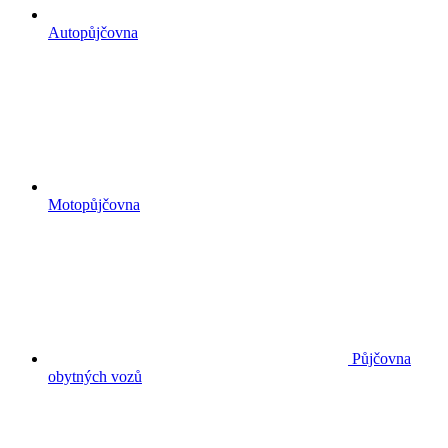
Autopůjčovna
Motopůjčovna
Půjčovna
obytných vozů