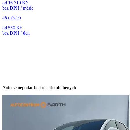
od 16 710 Kč
bez DPH / měsíc
48 měsíců
od 550 Kč
bez DPH / den
Auto se nepodařilo přidat do oblíbených