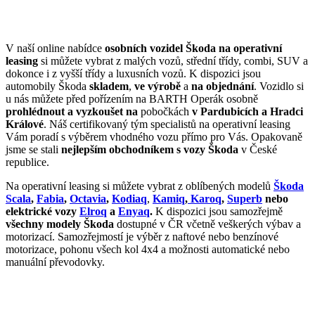
V naší online nabídce
osobních vozidel Škoda na operativní
leasing
si můžete vybrat z malých vozů, střední třídy, combi, SUV a
dokonce i z vyšší třídy a luxusních vozů. K dispozici jsou
automobily Škoda
skladem
,
ve výrobě
a
na objednání
. Vozidlo si
u nás můžete před pořízením na BARTH Operák osobně
prohlédnout a vyzkoušet na
pobočkách
v Pardubicích a Hradci
Králové
. Náš certifikovaný tým specialistů na operativní leasing
Vám poradí s výběrem vhodného vozu přímo pro Vás. Opakovaně
jsme se stali
nejlepším obchodníkem s vozy Škoda
v České
republice.
Na operativní leasing si můžete vybrat z oblíbených modelů
Škoda
Scala
,
Fabia
,
Octavia
,
Kodiaq
,
Kamiq
,
Karoq
,
Superb
nebo
elektrické vozy
Elroq
a
Enyaq
.
K dispozici jsou samozřejmě
všechny modely Škoda
dostupné v ČR včetně veškerých výbav a
motorizací. Samozřejmostí je výběr z naftové nebo benzínové
motorizace, pohonu všech kol 4x4 a možnosti automatické nebo
manuální převodovky.