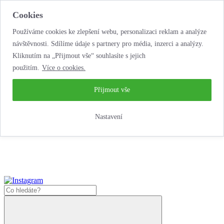
Cookies
Používáme cookies ke zlepšení webu, personalizaci reklam a analýze
návštěvnosti. Sdílíme údaje s partnery pro média, inzerci a analýzy.
Kliknutím na „Přijmout vše“ souhlasíte s jejich
použitím.
Více o cookies.
...neobyčejná jízda
životem!
...neobyčejná jízda životem!
Přijmout vše
Jak zde nakoupit?
Nastavení