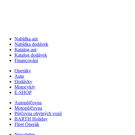
Nabídka aut
Nabídka dodávek
Katalog aut
Katalog dodávek
Financování
Operáky
Auta
Dodávky
Motocykly
E-SHOP
Autopůjčovna
Motopůjčovna
Půjčovna obytných vozů
BARTH Holiday
Fleet Operák
Newsletter