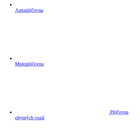
Autopůjčovna
Motopůjčovna
Půjčovna
obytných vozů