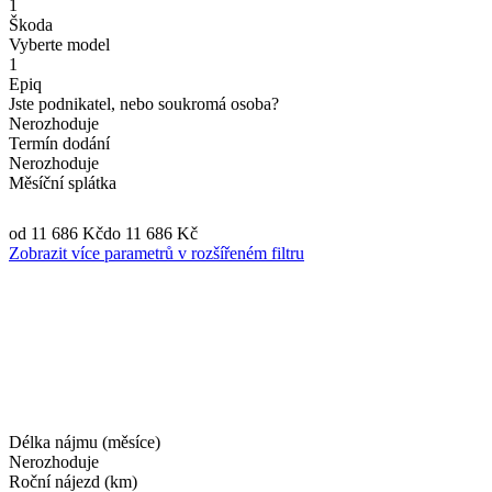
1
Škoda
Vyberte model
1
Epiq
Jste podnikatel, nebo soukromá osoba?
Nerozhoduje
Termín dodání
Nerozhoduje
Měsíční splátka
od 11 686 Kč
do 11 686 Kč
Zobrazit více parametrů v rozšířeném filtru
Délka nájmu (měsíce)
Nerozhoduje
Roční nájezd (km)