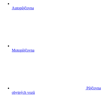
Autopůjčovna
Motopůjčovna
Půjčovna
obytných vozů