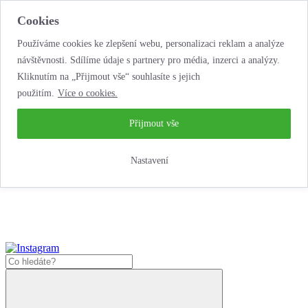
Cookies
Používáme cookies ke zlepšení webu, personalizaci reklam a analýze
návštěvnosti. Sdílíme údaje s partnery pro média, inzerci a analýzy.
Kliknutím na „Přijmout vše“ souhlasíte s jejich
použitím.
Více o cookies.
...neobyčejná jízda
životem!
...neobyčejná jízda životem!
Přijmout vše
Jak zde nakoupit?
Nastavení