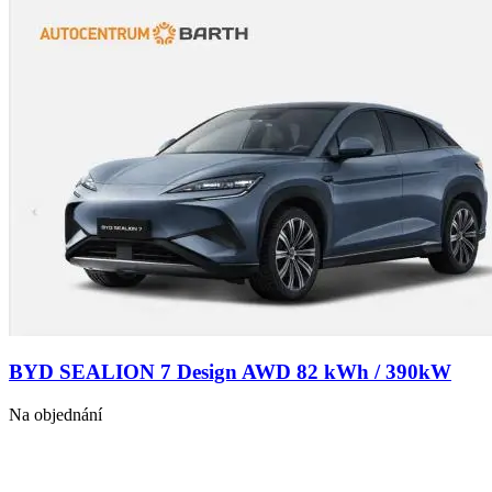
BYD SEALION 7 Design AWD 82 kWh / 390kW
Na objednání