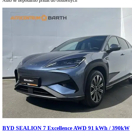
Auto se nepodařilo přidat do oblíbených
BYD SEALION 7 Excellence AWD 91 kWh / 390kW