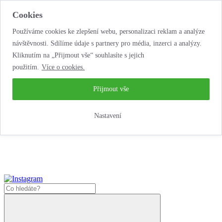
Cookies
Používáme cookies ke zlepšení webu, personalizaci reklam a analýze
návštěvnosti. Sdílíme údaje s partnery pro média, inzerci a analýzy.
Kliknutím na „Přijmout vše“ souhlasíte s jejich
použitím.
Více o cookies.
...neobyčejná jízda
životem!
...neobyčejná jízda životem!
Přijmout vše
Jak zde nakoupit?
Nastavení