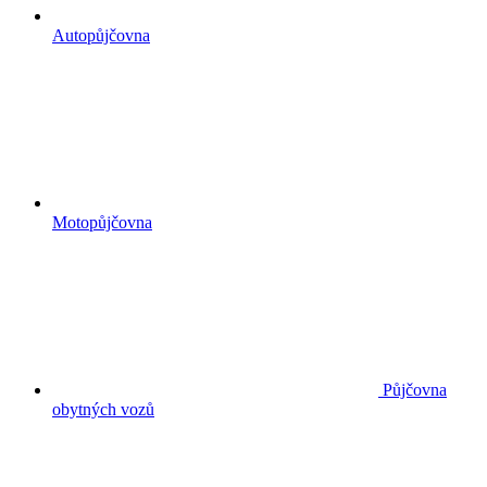
Autopůjčovna
Motopůjčovna
Půjčovna
obytných vozů