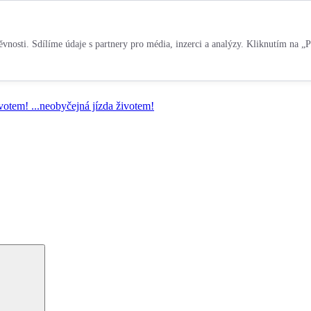
vnosti. Sdílíme údaje s partnery pro média, inzerci a analýzy. Kliknutím na „P
ivotem!
...neobyčejná jízda životem!