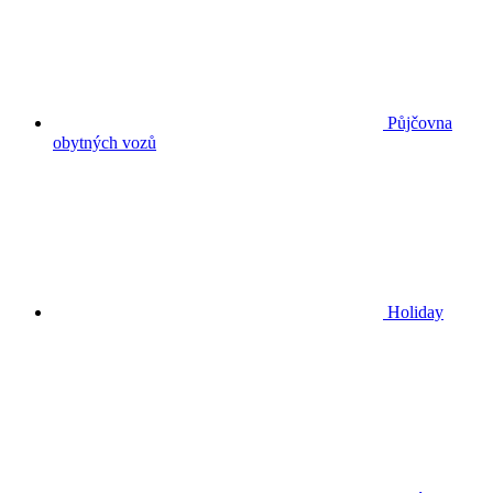
Půjčovna
obytných vozů
Holiday