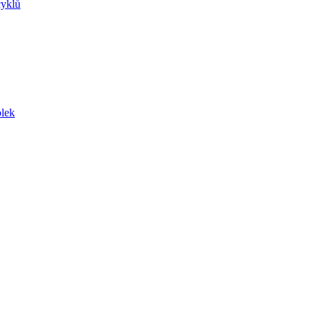
yklů
lek