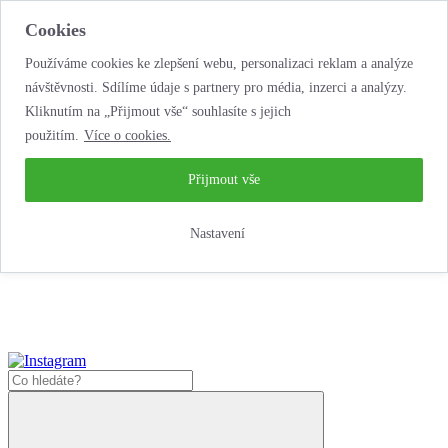
Cookies
Používáme cookies ke zlepšení webu, personalizaci reklam a analýze
návštěvnosti. Sdílíme údaje s partnery pro média, inzerci a analýzy.
Kliknutím na „Přijmout vše“ souhlasíte s jejich
použitím.
Více o cookies.
...neobyčejná jízda
životem!
...neobyčejná jízda životem!
Přijmout vše
Jak zde nakoupit?
Nastavení