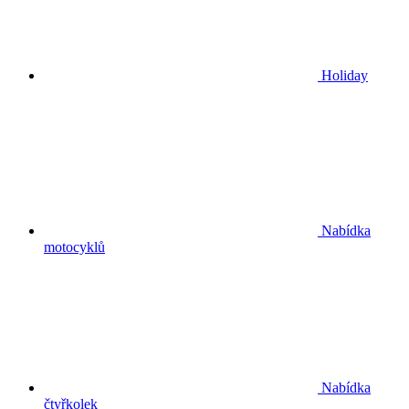
Holiday
Nabídka
motocyklů
Nabídka
čtyřkolek