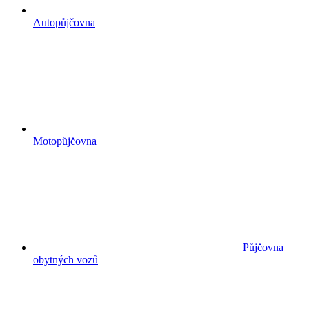
Autopůjčovna
Motopůjčovna
Půjčovna
obytných vozů