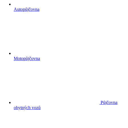
Autopůjčovna
Motopůjčovna
Půjčovna
obytných vozů