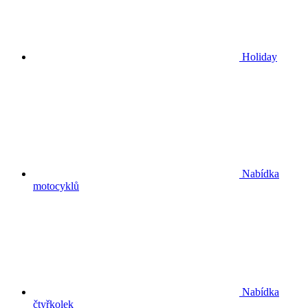
Holiday
Nabídka
motocyklů
Nabídka
čtyřkolek