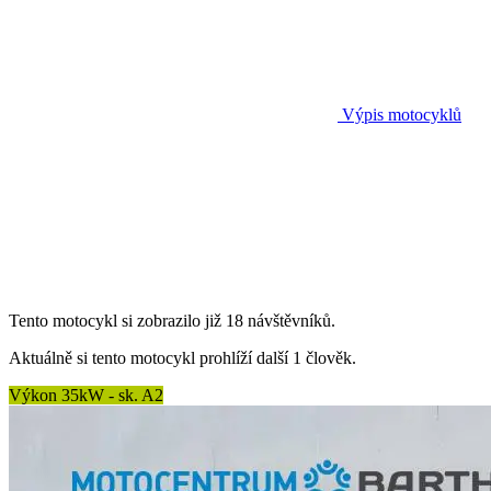
Výpis motocyklů
Tento motocykl si zobrazilo již 18 návštěvníků.
Aktuálně si tento motocykl prohlíží další 1 člověk.
Výkon 35kW - sk. A2