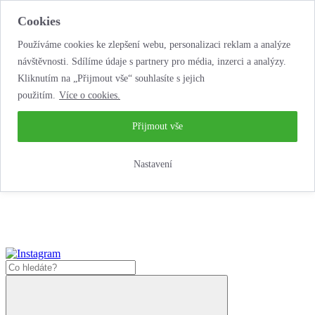
Cookies
Používáme cookies ke zlepšení webu, personalizaci reklam a analýze
návštěvnosti. Sdílíme údaje s partnery pro média, inzerci a analýzy.
Kliknutím na „Přijmout vše“ souhlasíte s jejich
použitím.
Více o cookies.
...neobyčejná jízda
životem!
...neobyčejná jízda životem!
Přijmout vše
Jak zde nakoupit?
Nastavení