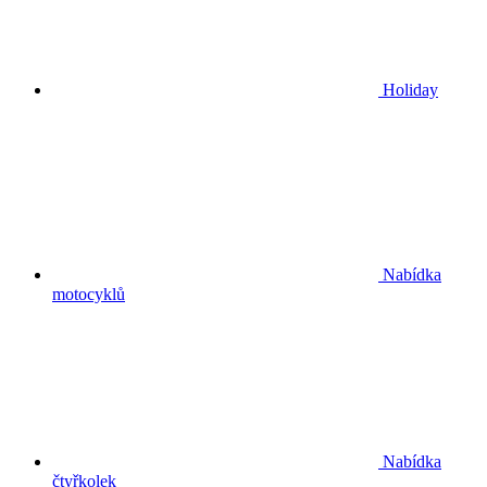
Holiday
Nabídka
motocyklů
Nabídka
čtyřkolek