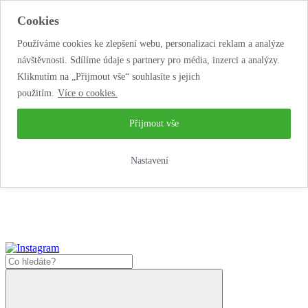
Cookies
Používáme cookies ke zlepšení webu, personalizaci reklam a analýze
návštěvnosti. Sdílíme údaje s partnery pro média, inzerci a analýzy.
Kliknutím na „Přijmout vše“ souhlasíte s jejich
použitím.
Více o cookies.
...neobyčejná jízda
životem!
...neobyčejná jízda životem!
Přijmout vše
Jak zde nakoupit?
Nastavení