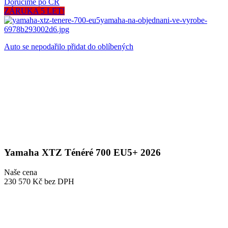
Doručíme po ČR
ZÁRUKA 5 LET!
Auto se nepodařilo přidat do oblíbených
Yamaha XTZ Ténéré 700 EU5+ 2026
Naše cena
230 570 Kč
bez DPH