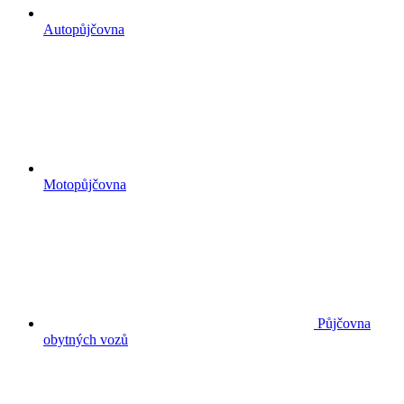
Autopůjčovna
Motopůjčovna
Půjčovna
obytných vozů