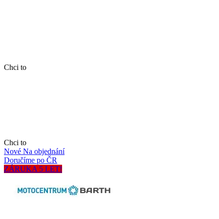
Chci to
Chci to
Nové
Na objednání
Doručíme po ČR
ZÁRUKA 5 LET!