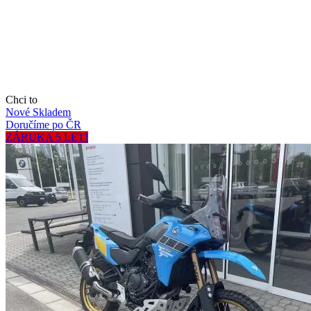
Chci to
Nové
Skladem
Doručíme po ČR
ZÁRUKA 5 LET!