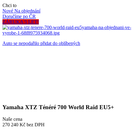
Chci to
Nové
Na objednání
Doručíme po ČR
ZÁRUKA 5 LET!
Auto se nepodařilo přidat do oblíbených
Yamaha XTZ Ténéré 700 World Raid EU5+
Naše cena
270 240 Kč
bez DPH