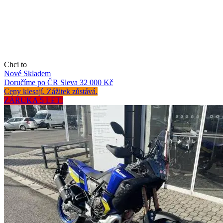
Chci to
Nové
Skladem
Doručíme po ČR
Sleva 32 000 Kč
Ceny klesají. Zážitek zůstává.
ZÁRUKA 5 LET!