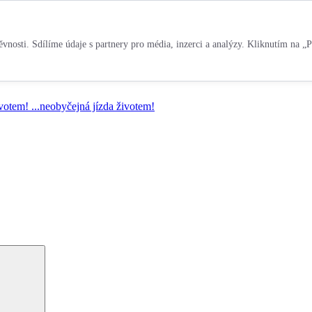
vnosti. Sdílíme údaje s partnery pro média, inzerci a analýzy. Kliknutím na „P
ivotem!
...neobyčejná jízda životem!