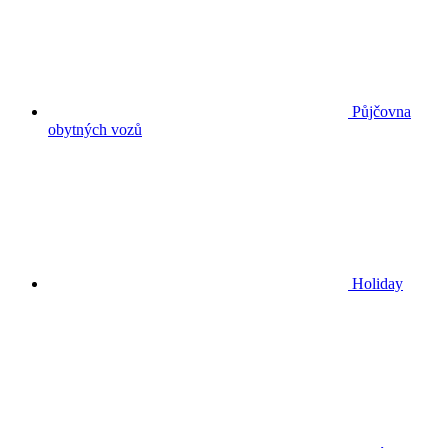
Půjčovna
obytných vozů
Holiday