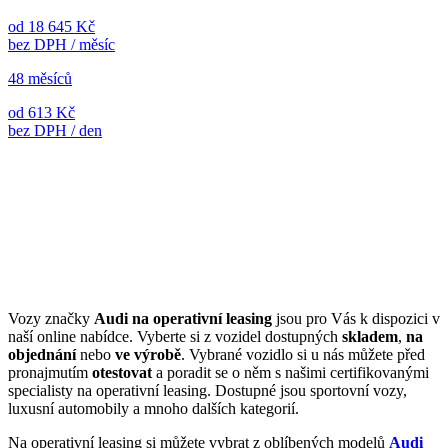
od 18 645 Kč
bez DPH / měsíc
48 měsíců
od 613 Kč
bez DPH / den
Vozy značky
Audi na operativní leasing
jsou pro Vás k dispozici v
naší online nabídce. Vyberte si z vozidel dostupných
skladem
,
na
objednání
nebo
ve výrobě
. Vybrané vozidlo si u nás můžete před
pronajmutím
otestovat
a poradit se o něm s našimi certifikovanými
specialisty na operativní leasing. Dostupné jsou sportovní vozy,
luxusní automobily a mnoho dalších kategorií.
Na operativní leasing si můžete vybrat z oblíbených modelů
Audi