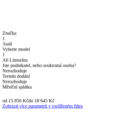
Značka
1
Audi
Vyberte model
1
A6 Limuzína
Jste podnikatel, nebo soukromá osoba?
Nerozhoduje
Termín dodání
Nerozhoduje
Měsíční splátka
od 15 856 Kč
do 18 645 Kč
Zobrazit více parametrů v rozšířeném filtru