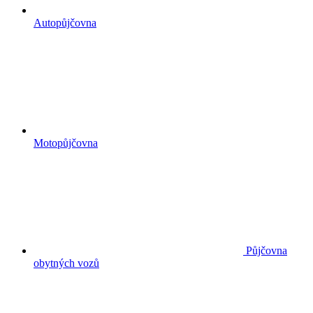
Autopůjčovna
Motopůjčovna
Půjčovna
obytných vozů