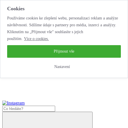
Cookies
Používáme cookies ke zlepšení webu, personalizaci reklam a analýze
návštěvnosti. Sdílíme údaje s partnery pro média, inzerci a analýzy.
Kliknutím na „Přijmout vše“ souhlasíte s jejich
použitím.
Více o cookies.
...neobyčejná jízda
životem!
...neobyčejná jízda životem!
Přijmout vše
Jak zde nakoupit?
Nastavení