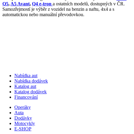
Q5
,
A5 Avant
,
Q4 e-tron
a ostatních modelů, dostupných v ČR.
Samozřejmostí je výběr z vozidel na benzin a naftu, 4x4 a s
automatickou nebo manuální převodovkou.
Nabídka aut
Nabídka dodávek
Katalog aut
Katalog dodávek
Financování
Operáky
Auta
Dodávky
Motocykly
E-SHOP