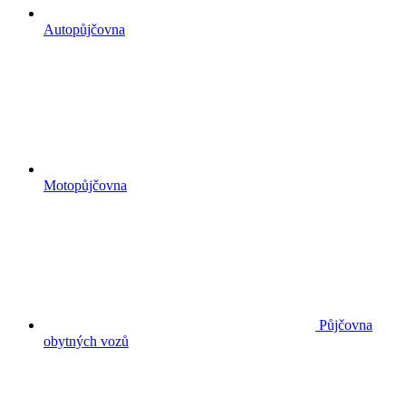
Autopůjčovna
Motopůjčovna
Půjčovna
obytných vozů