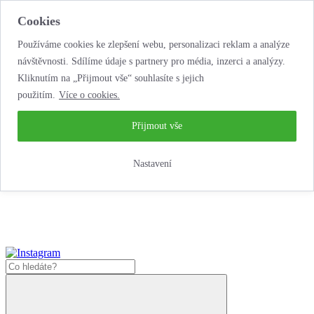
Cookies
Používáme cookies ke zlepšení webu, personalizaci reklam a analýze
návštěvnosti. Sdílíme údaje s partnery pro média, inzerci a analýzy.
Kliknutím na „Přijmout vše“ souhlasíte s jejich
použitím.
Více o cookies.
...neobyčejná jízda
životem!
...neobyčejná jízda životem!
Přijmout vše
Jak zde nakoupit?
Nastavení