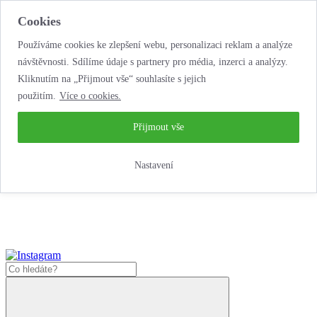
Cookies
Používáme cookies ke zlepšení webu, personalizaci reklam a analýze
návštěvnosti. Sdílíme údaje s partnery pro média, inzerci a analýzy.
Kliknutím na „Přijmout vše“ souhlasíte s jejich
použitím.
Více o cookies.
...neobyčejná jízda
životem!
...neobyčejná jízda životem!
Přijmout vše
Jak zde nakoupit?
Nastavení