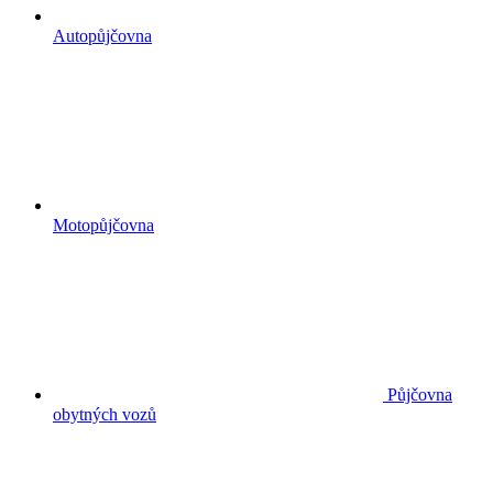
Autopůjčovna
Motopůjčovna
Půjčovna
obytných vozů