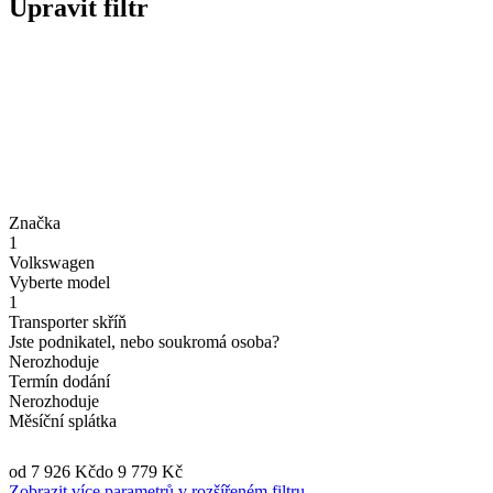
Upravit filtr
Značka
1
Volkswagen
Vyberte model
1
Transporter skříň
Jste podnikatel, nebo soukromá osoba?
Nerozhoduje
Termín dodání
Nerozhoduje
Měsíční splátka
od 7 926 Kč
do 9 779 Kč
Zobrazit více parametrů v rozšířeném filtru