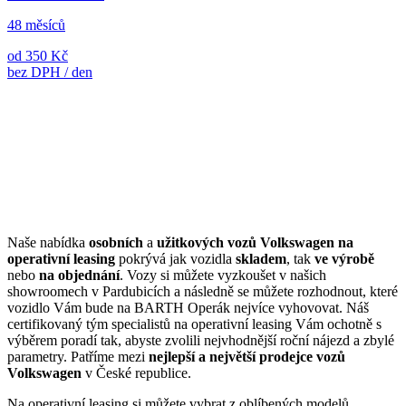
48 měsíců
od 350 Kč
bez DPH / den
Naše nabídka
osobních
a
užitkových vozů Volkswagen na
operativní leasing
pokrývá jak vozidla
skladem
, tak
ve výrobě
nebo
na objednání
. Vozy si můžete vyzkoušet v našich
showroomech v Pardubicích a následně se můžete rozhodnout, které
vozidlo Vám bude na BARTH Operák nejvíce vyhovovat. Náš
certifikovaný tým specialistů na operativní leasing Vám ochotně s
výběrem poradí tak, abyste zvolili nejvhodnější roční nájezd a zbylé
parametry. Patříme mezi
nejlepší a největší prodejce vozů
Volkswagen
v České republice.
Na operativní leasing si můžete vybrat z oblíbených modelů