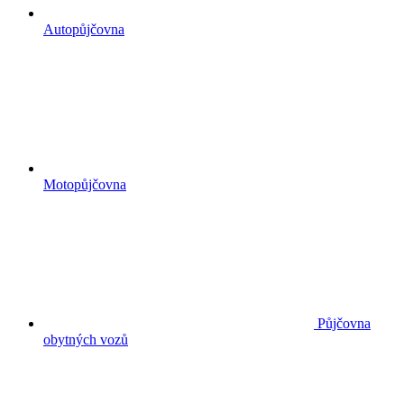
Autopůjčovna
Motopůjčovna
Půjčovna
obytných vozů