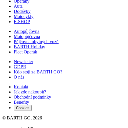
Operáky
Auta
Dodávky
Motocykly
E-SHOP
Autopůjčovna
Motopůjčovna
Půjčovna obytných vozů
BARTH Holiday
Fleet Operák
Newsletter
GDPR
Kdo stojí za BARTH GO?
O nás
Kontakt
Jak zde nakoupit?
Obchodní podmínky
Benefity
Cookies
© BARTH GO, 2026