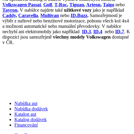
Volkswagen Passat
,
Golf
,
T-Roc
,
Tiguan
,
Arteon
,
Taigo
nebo
Tayron
.
V nabídce najdete také
užitkové vozy
jako je například
Caddy
,
Caravella
,
Multivan
nebo
ID.Buzz
.
Samozřejmostí je
výběr z naftové nebo benzínové motorizace, pohonu všech kol 4x4
a možnosti automatické nebo manuální převodovky. V nabídce
nechybí ani elektromobily jako například
ID.3
,
ID.4
nebo
ID.7
. K
dispozici jsou samozřejmě
všechny modely Volkswagen
dostupné
v ČR.
Nabídka aut
Nabídka dodávek
Katalog aut
Katalog dodávek
Financování