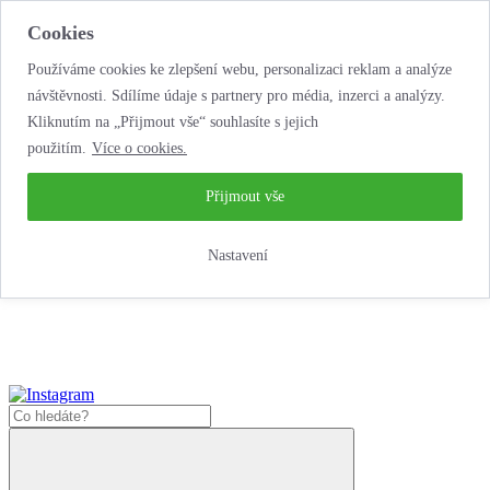
Cookies
Používáme cookies ke zlepšení webu, personalizaci reklam a analýze
návštěvnosti. Sdílíme údaje s partnery pro média, inzerci a analýzy.
Kliknutím na „Přijmout vše“ souhlasíte s jejich
použitím.
Více o cookies.
...neobyčejná jízda
životem!
...neobyčejná jízda životem!
Přijmout vše
Jak zde nakoupit?
Nastavení