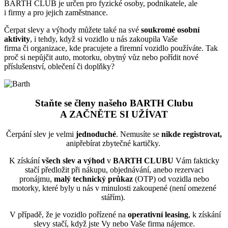
BARTH CLUB je určen pro fyzické osoby, podnikatele, ale
i firmy a pro jejich zaměstnance.
Čerpat slevy a výhody můžete také na své
soukromé osobní
aktivity
, i tehdy, když si vozidlo u nás zakoupila Vaše
firma či organizace, kde pracujete a firemní vozidlo používáte. Tak
proč si nepůjčit auto, motorku, obytný vůz nebo pořídit nové
příslušenství, oblečení či doplňky?
Staňte se členy našeho BARTH Clubu
A ZAČNĚTE SI UŽÍVAT
Čerpání slev je velmi
jednoduché
. Nemusíte se
nikde registrovat,
ani
přebírat zbytečné kartičky.
K získání
všech slev a výhod
v
BARTH CLUBU
Vám fakticky
stačí předložit při nákupu, objednávání, anebo rezervaci
pronájmu,
malý technický průkaz
(OTP) od vozidla nebo
motorky, které byly u nás v minulosti zakoupené (není omezené
stářím).
V případě, že je vozidlo pořízené na
operativní leasing
, k získání
slevy stačí, když jste Vy nebo Vaše firma nájemce.