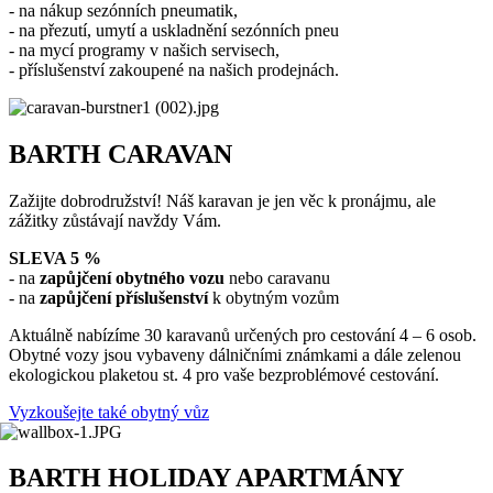
- na nákup sezónních pneumatik,
- na přezutí, umytí a uskladnění sezónních pneu
- na mycí programy v našich servisech,
- příslušenství zakoupené na našich prodejnách.
BARTH CARAVAN
Zažijte dobrodružství! Náš karavan je jen věc k pronájmu, ale
zážitky zůstávají navždy Vám.
SLEVA 5 %
- na
zapůjčení obytného vozu
nebo caravanu
- na
zapůjčení příslušenství
k obytným vozům
Aktuálně nabízíme 30 karavanů určených pro cestování 4 – 6 osob.
Obytné vozy jsou vybaveny dálničními známkami a dále zelenou
ekologickou plaketou st. 4 pro vaše bezproblémové cestování.
Vyzkoušejte také obytný vůz
BARTH HOLIDAY APARTMÁNY