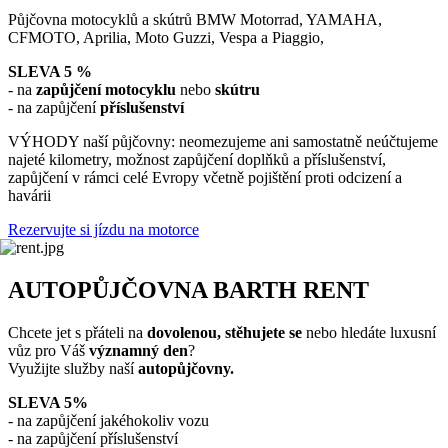
Půjčovna motocyklů a skútrů BMW Motorrad, YAMAHA,
CFMOTO, Aprilia, Moto Guzzi, Vespa a Piaggio,
SLEVA 5 %
- na
zapůjčení motocyklu
nebo
skútru
- na zapůjčení
příslušenství
VÝHODY naší půjčovny: neomezujeme ani samostatně neúčtujeme
najeté kilometry, možnost zapůjčení doplňků a příslušenství,
zapůjčení v rámci celé Evropy včetně pojištění proti odcizení a
havárii
Rezervujte si jízdu na motorce
AUTOPŮJČOVNA BARTH RENT
Chcete jet s přáteli na
dovolenou, stěhujete
se
nebo hledáte luxusní
vůz pro Váš
významný den
?
Využijte služby naší
autopůjčovny.
SLEVA 5%
- na zapůjčení jakéhokoliv vozu
- na zapůjčení příslušenství