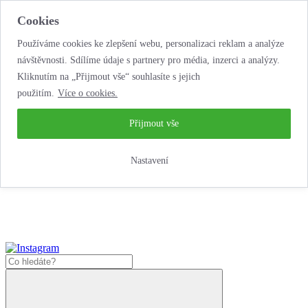
Cookies
Používáme cookies ke zlepšení webu, personalizaci reklam a analýze
návštěvnosti. Sdílíme údaje s partnery pro média, inzerci a analýzy.
Kliknutím na „Přijmout vše“ souhlasíte s jejich
použitím.
Více o cookies.
...neobyčejná jízda
životem!
...neobyčejná jízda životem!
Přijmout vše
Jak nakoupit
Nastavení