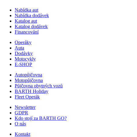
Nabídka aut
Nabídka dodávek
Katalog aut
Katalog dodávek
Financování
Operáky
Auta
Dodávky
Motocykly
E-SHOP
Autopůjčovna
Motopůjčovna
Půjčovna obytných vozů
BARTH Holiday
Fleet Operák
Newsletter
GDPR
Kdo stojí za BARTH GO?
O nás
Kontakt