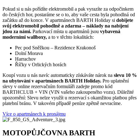
Pokud si u nás pořídíte elektromobil a pak vyrazíte za odpočinkem
do českých hor, postaráme se o to, aby vaše cesta byla pohodlná od
začátku až do konce. V apartmánech BARTH Holiday si
dobijete
svůj elektromobil pohodlně a zdarma – náklady na nabíjení
jdou za námi.
Parkovací místa u apartmánů jsou
vybavená
moderními wallboxy,
a to v těchto lokalitách:
Pec pod Sněžkou – Rezidence Krakonoš
Dolní Morava
Harrachov
Říčky v Orlických horách
Koupí vozu u nás navíc automaticky získáváte nárok na
slevu 10 %
na ubytování v apartmánech BARTH Holiday.
Pro uplatnění
slevy v online rezervačním formuláři zadejte promo kód
BARTHCLUB + VIN (VIN vašeho zakoupeného vozu). Důležité
upozornění: Slevu nelze využít u rezervací s okamžitou platbou přes
platební bránu. V takovém případě peníze zpětně nevracíme.
Více o apartmánech k pronájmu
MOTOPŮJČOVNA BARTH