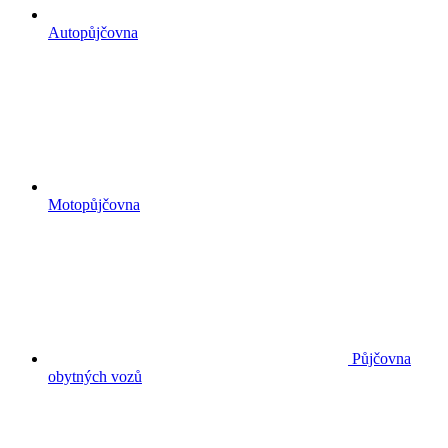
Autopůjčovna
Motopůjčovna
Půjčovna
obytných vozů