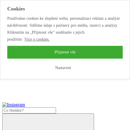
Cookies
Používáme cookies ke zlepšení webu, personalizaci reklam a analýze
návštěvnosti. Sdílíme údaje s partnery pro média, inzerci a analýzy.
Kliknutím na „Přijmout vše“ souhlasíte s jejich
použitím.
Více o cookies.
...neobyčejná jízda
životem!
...neobyčejná jízda životem!
Přijmout vše
Jak nakoupit
Nastavení