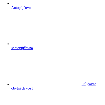
Autopůjčovna
Motopůjčovna
Půjčovna
obytných vozů