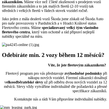
zákazníkům.
Máme více než 15leté zkušenosti s prodejem vozů
firemním zákazníkům a to jak malých fleetů (2-10 vozů) tak
středních i velkých fleetů v řádech stovek vozidel ročně.
Jako jeden z mála dealerů vozů Škoda jsme získali od Škoda Auto
pro naše provozovny v Pardubicích a v Hradci Králové status
Fleetového centra. Máme
specializovaný velký tým vlastního
fleetového centra
, který vám ochotně a rád připraví nejlepší
nabídky speciálně na míru.
Odebíráte min. 2 vozy během 12 měsíců?
Víte, že jste fleetovým zákazníkem?
Fleetový program pro vás představuje
zvýhodněné podmínky
při
nákupu nových vozidel. Firemní zákazníci dosáhují
v
elkoodběratelské slevy
už při odběru dvou nových vozidel za 12
měsíců. Slevy vždy vytváříme individuálně dle požadavků a přesné
specifikace zákazníků.
Kontaktujte nás a rádi Vám připravíme individuální nabídky.