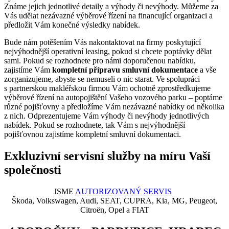
Známe jejich jednotlivé detaily a výhody či nevýhody. Můžeme za
Vás udělat nezávazné výběrové řízení na financující organizaci a
předložit Vám konečné výsledky nabídek.
Bude nám potěšením Vás nakontaktovat na firmy poskytující
nejvýhodnější operativní leasing, pokud si chcete poptávky dělat
sami. Pokud se rozhodnete pro námi doporučenou nabídku,
zajistíme Vám
kompletní přípravu smluvní dokumentace
a vše
zorganizujeme, abyste se nemuseli o nic starat. Ve spolupráci
s partnerskou makléřskou firmou Vám ochotně zprostředkujeme
výběrové řízení na autopojištění Vašeho vozového parku – poptáme
různé pojišťovny a předložíme Vám nezávazné nabídky od několika
z nich. Odprezentujeme Vám výhody či nevýhody jednotlivých
nabídek. Pokud se rozhodnete, tak Vám s nejvýhodnější
pojišťovnou zajistíme kompletní smluvní dokumentaci.
Exkluzivní servisní služby na míru Vaší
společnosti
JSME
AUTORIZOVANÝ SERVIS
Škoda, Volkswagen, Audi, SEAT, CUPRA, Kia, MG, Peugeot,
Citroën, Opel a FIAT