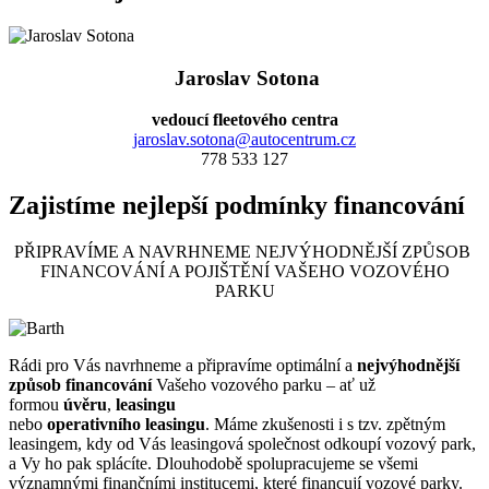
Jaroslav Sotona
vedoucí fleetového centra
jaroslav.sotona@autocentrum.cz
778 533 127
Zajistíme nejlepší podmínky financování
PŘIPRAVÍME A NAVRHNEME NEJVÝHODNĚJŠÍ ZPŮSOB
FINANCOVÁNÍ A POJIŠTĚNÍ VAŠEHO VOZOVÉHO
PARKU
Rádi pro Vás navrhneme a připravíme optimální a
nejvýhodnější
způsob financování
Vašeho vozového parku – ať už
formou
úvěru
,
leasingu
nebo
operativního leasingu
. Máme zkušenosti i s tzv. zpětným
leasingem, kdy od Vás leasingová společnost odkoupí vozový park,
a Vy ho pak splácíte. Dlouhodobě spolupracujeme se všemi
významnými finančními institucemi, které financují vozové parky.