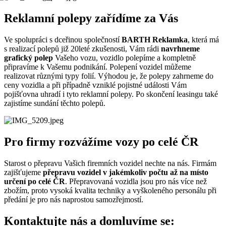
Reklamní polepy zařídíme za Vás
Ve spolupráci s dceřinou společností
BARTH Reklamka
, která má
s realizací polepů již 20leté zkušenosti, Vám rádi
navrhneme
grafický polep
Vašeho vozu, vozidlo polepíme a kompletně
připravíme k Vašemu podnikání. Polepení vozidel můžeme
realizovat různými typy folií. Výhodou je, že polepy zahrneme do
ceny vozidla a při případně vzniklé pojistné události Vám
pojišťovna uhradí i tyto reklamní polepy. Po skončení leasingu také
zajistíme sundání těchto polepů.
Pro firmy rozvážíme vozy po celé ČR
Starost o přepravu Vašich firemních vozidel nechte na nás. Firmám
zajišťujeme
přepravu vozidel v jakémkoliv počtu až na místo
určení po celé ČR
. Přepravovaná vozidla jsou pro nás více než
zbožím, proto vysoká kvalita techniky a vyškoleného personálu při
předání je pro nás naprostou samozřejmostí.
Kontaktujte nás a domluvíme se: