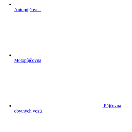
Autopůjčovna
Motopůjčovna
Půjčovna
obytných vozů