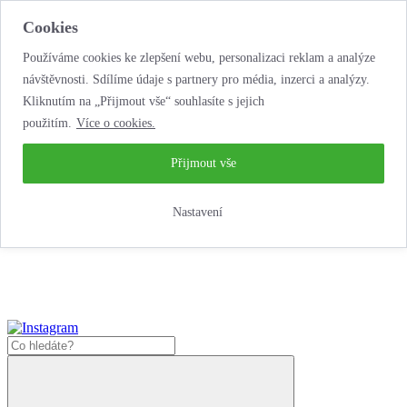
Cookies
Používáme cookies ke zlepšení webu, personalizaci reklam a analýze
návštěvnosti. Sdílíme údaje s partnery pro média, inzerci a analýzy.
Kliknutím na „Přijmout vše“ souhlasíte s jejich
použitím.
Více o cookies.
...neobyčejná jízda
životem!
...neobyčejná jízda životem!
Přijmout vše
Jak nakoupit
Nastavení