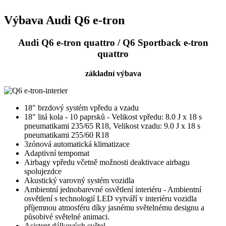
Výbava Audi Q6 e-tron
Audi Q6 e-tron quattro / Q6 Sportback e-tron
quattro
základní výbava
18" brzdový systém vpředu a vzadu
18" litá kola - 10 paprsků - Velikost vpředu: 8.0 J x 18 s
pneumatikami 235/65 R18, Velikost vzadu: 9.0 J x 18 s
pneumatikami 255/60 R18
3zónová automatická klimatizace
Adaptivní tempomat
Airbagy vpředu včetně možnosti deaktivace airbagu
spolujezdce
Akustický varovný systém vozidla
Ambientní jednobarevné osvětlení interiéru - Ambientní
osvětlení s technologií LED vytváří v interiéru vozidla
příjemnou atmosféru díky jasnému světelnému designu a
působivé světelné animaci.
Asistent dálkových světel