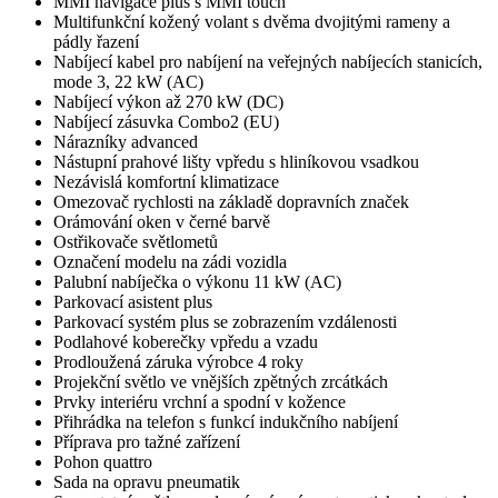
MMI navigace plus s MMI touch
Multifunkční kožený volant s dvěma dvojitými rameny a
pádly řazení
Nabíjecí kabel pro nabíjení na veřejných nabíjecích stanicích,
mode 3, 22 kW (AC)
Nabíjecí výkon až 270 kW (DC)
Nabíjecí zásuvka Combo2 (EU)
Nárazníky advanced
Nástupní prahové lišty vpředu s hliníkovou vsadkou
Nezávislá komfortní klimatizace
Omezovač rychlosti na základě dopravních značek
Orámování oken v černé barvě
Ostřikovače světlometů
Označení modelu na zádi vozidla
Palubní nabíječka o výkonu 11 kW (AC)
Parkovací asistent plus
Parkovací systém plus se zobrazením vzdálenosti
Podlahové koberečky vpředu a vzadu
Prodloužená záruka výrobce 4 roky
Projekční světlo ve vnějších zpětných zrcátkách
Prvky interiéru vrchní a spodní v kožence
Přihrádka na telefon s funkcí indukčního nabíjení
Příprava pro tažné zařízení
Pohon quattro
Sada na opravu pneumatik