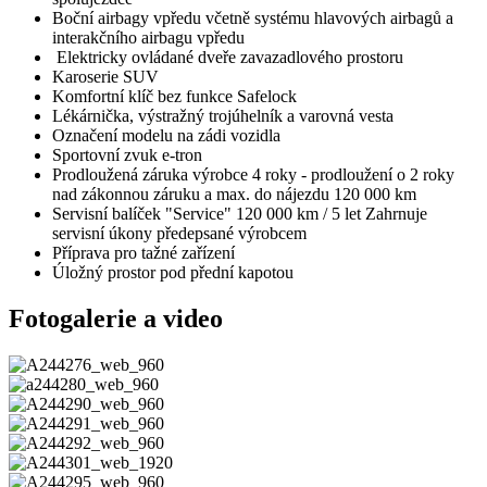
Boční airbagy vpředu včetně systému hlavových airbagů a
interakčního airbagu vpředu
Elektricky ovládané dveře zavazadlového prostoru
Karoserie SUV
Komfortní klíč bez funkce Safelock
Lékárnička, výstražný trojúhelník a varovná vesta
Označení modelu na zádi vozidla
Sportovní zvuk e-tron
Prodloužená záruka výrobce 4 roky - prodloužení o 2 roky
nad zákonnou záruku a max. do nájezdu 120 000 km
Servisní balíček "Service" 120 000 km / 5 let Zahrnuje
servisní úkony předepsané výrobcem
Příprava pro tažné zařízení
Úložný prostor pod přední kapotou
Fotogalerie a video