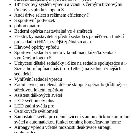
18" brzdový systém vpředu a vzadu s černými brzdovými
třmeny - vpředu s logem S
Audi drive select s režimem efficiency®
S sportovní podvozek
pohon quattro
Bederní opěrka nastavitelná ve 4 směrech
Elektricky nastavitelná přední sedadla s paměťovou funkcí
pro sedadlo řidiče a vnější zpětná zrcátka
Hlavové opěrky vpředu
Sportovní sedadla vpředu v kombinaci kůže/koženka s
vyraženým logem S
Uchycení dětské sedadčky i-Size na sedadle spolujezdce a i-
Size a horní upínací pás (Top Tether) na zadních vnějších
sedadelch
Vyhřívání sedadel vpředu
Zadní lavice, nedělená, dělené sklopné opěradlo (třídílné) se
středovou loketní opěrkou
Asistent dálkových světel
LED světlomety plus
LED zadní světla pro
Ostřikovače světlometů
Samostatná světla pro denní svícení s automatickou kontrolou
světel a automatickou funkcí coming home/leaving home
Airbagy vpředu včetně možnosti deaktivace airbagu
spolujezdce