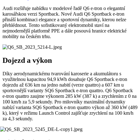
Audi rozšiřuje nabídku v modelové řadě Q6 e-tron o elegantní
karosářskou verzi Sportback. Nové Audi Q6 Sportback e-tron
přináší kombinaci elegance a sportovní dynamiky, kterou nelze
přehlédnout. Tento sofistikovaný elektromobil staví na
nejmodernější platformě PPE a dále posouvá hranice elektrické
mobility na českém trhu.
Dojezd a výkon
Díky aerodynamickému tvarování karoserie a akumulátoru s
využitelnou kapacitou 94,9 kWh dosahuje Q6 Sportback e-tron
dojezdu až 636 km na jedno nabití (verze quattro) a 607 km u
sportovnější varianty SQ6 Sportback e-tron quattro. Q6 Sportback
e-tron quattro zaujme výkonem 285 kW (387 k) a zrychlením z 0 na
100 km/h za 5,9 sekundy. Pro milovníky maximální dynamiky
nabízí varianta SQ6 Sportback e-tron quattro výkon až 360 kW (489
k), který v režimu Launch Control zajišťuje zrychlení na 100 km/h
za 4,3 sekundy.