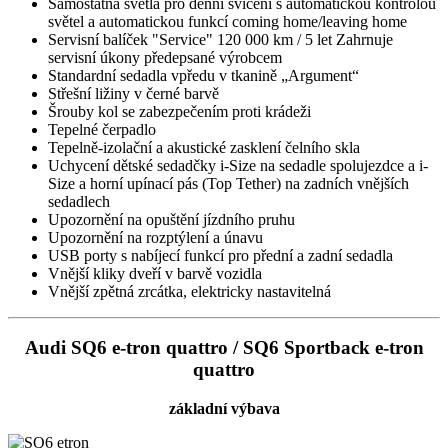
Samostatná světla pro denní svícení s automatickou kontrolou
světel a automatickou funkcí coming home/leaving home
Servisní balíček "Service" 120 000 km / 5 let Zahrnuje
servisní úkony předepsané výrobcem
Standardní sedadla vpředu v tkanině „Argument“
Střešní ližiny v černé barvě
Šrouby kol se zabezpečením proti krádeži
Tepelné čerpadlo
Tepelně-izolační a akustické zasklení čelního skla
Uchycení dětské sedadčky i-Size na sedadle spolujezdce a i-
Size a horní upínací pás (Top Tether) na zadních vnějších
sedadlech
Upozornění na opuštění jízdního pruhu
Upozornění na rozptýlení a únavu
USB porty s nabíjecí funkcí pro přední a zadní sedadla
Vnější kliky dveří v barvě vozidla
Vnější zpětná zrcátka, elektricky nastavitelná
Audi SQ6 e-tron quattro / SQ6 Sportback e-tron
quattro
základní výbava