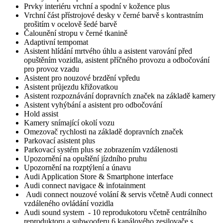
Prvky interiéru vrchní a spodní v kožence plus
Vrchní část přístrojové desky v černé barvě s kontrastním
prošitím v ocelově šedé barvě
Čalounění stropu v černé tkanině
Adaptivní tempomat
Asistent hlídání mrtvého úhlu a asistent varování před
opuštěním vozidla, asistent příčného provozu a odbočování
pro provoz vzadu
Asistent pro nouzové brzdění vpředu
Asistent průjezdu křižovatkou
Asistent rozpoznávání dopravních značek na základě kamery
Asistent vyhýbání a asistent pro odbočování
Hold assist
Kamery snímající okolí vozu
Omezovač rychlosti na základě dopravních značek
Parkovací asistent plus
Parkovací systém plus se zobrazením vzdálenosti
Upozornění na opuštění jízdního pruhu
Upozornění na rozptýlení a únavu
Audi Application Store & Smartphone interface
Audi connect navigace & infotainment
Audi connect nouzové volání & servis včetně Audi connect
vzdáleného ovládání vozidla
Audi sound system - 10 reprodukotoru včetně centrálního
reproduktoru a subwooferu 6 kanálového zesilovače s