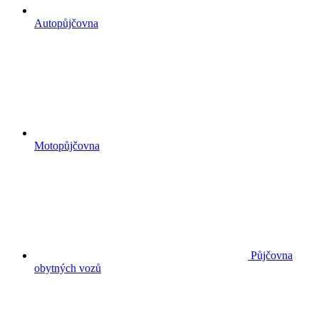
Autopůjčovna
Motopůjčovna
Půjčovna
obytných vozů