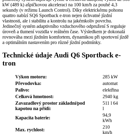
kW (489 k) ašpičkovou akceleraci na 100 km/h za pouhé 4,3
sekundy (v režimu Launch Control). Díky elektrickému pohonu
quattro nabízí SQ6 Sportback e-tron nejen úchvatné jízdní
vlastnosti, ale i stabilitu a kontrolu na jakémkoliv povrchu.
Jedinečný systém adaptivního vzduchového odpružení S reguluje
úroveň a tlumení vozidla v reálném čase. Výsledkem je dokonalá
rovnováha mezi jízdním komfortem, dynamikou při sportovní jízdě
a optimálním nastavením pro různé jízdní podmínky.
Technické údaje Audi Q6 Sportback e-
tron
Výkon motoru:
285 kW
Převodovka:
automat
Palivo:
elektřina
Celková hmotnost:
2940 kg
Zavazadlový prostor základní/pod
511 l 64
kapotou na přídi:
l
94,9
Kapacita baterie:
kWh
210
Max. rychlost:
km/h