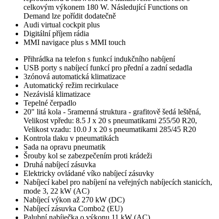
celkovým výkonem 180 W. Následující Functions on
Demand lze pořídit dodatečně
Audi virtual cockpit plus
Digitální příjem rádia
MMI navigace plus s MMI touch
Přihrádka na telefon s funkcí indukčního nabíjení
USB porty s nabíjecí funkcí pro přední a zadní sedadla
3zónová automatická klimatizace
Automatický režim recirkulace
Nezávislá klimatizace
Tepelné čerpadlo
20" litá kola - 5ramenná struktura - grafitově šedá leštěná,
Velikost vpředu: 8.5 J x 20 s pneumatikami 255/50 R20,
Velikost vzadu: 10.0 J x 20 s pneumatikami 285/45 R20
Kontrola tlaku v pneumatikách
Sada na opravu pneumatik
Šrouby kol se zabezpečením proti krádeži
Druhá nabíjecí zásuvka
Elektricky ovládané víko nabíjecí zásuvky
Nabíjecí kabel pro nabíjení na veřejných nabíjecích stanicích,
mode 3, 22 kW (AC)
Nabíjecí výkon až 270 kW (DC)
Nabíjecí zásuvka Combo2 (EU)
Palubní nabíječka o výkonu 11 kW (AC)