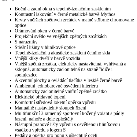
Boční a zadní okna s tepelně-izolačním zasklením
Kontrastní lakování v černé metalické barvě Mythos
Kryty vnějších zpětných zrcátek v matně stříbrné chromované
optice
Orámování oken v černé barvě
Projekční světlo ve vnějších zpětných zrcátkách
S nárazníky
Střešní ližiny v hliníkové optice
Tepelně-izolační a akustické zasklení čelního skla
Vnější kliky dveří v barvě vozidla
Vnější zpětná zrcátka, elektricky nastavitelná, vyhřívaná a
sklopná, automaticky zaclonitelná na straně řidiče i
spolujezdce
Akcentní plochy a ovládácí tlačítka v lesklé černé barvě
Ambientní jednobarevné osvětlení interiéru
Automaticky zaclonitelné vnitřní zpětné zrcátko
Elektrické přídavné topení
Komfortní středová loketní opěrka vpředu
Manuálně nastavitelný sloupek řízení
Multifunkční 3 ramenný sportovní kožený volant s pádly
řazení, nahoře a dole zploštělý
Nástupní prahové lišty vpředu s osvětlenou hliníkovou
vsadkou vpředu s logem S
Pedály a opěrka pro nohu z ušlechtilé oceli