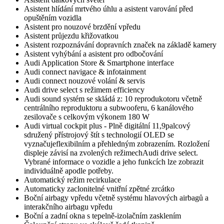
Asistent hlídání mrtvého úhlu a asistent varování před
opuštěním vozidla
Asistent pro nouzové brzdění vpředu
Asistent průjezdu křižovatkou
Asistent rozpoznávání dopravních značek na základě kamery
Asistent vyhýbání a asistent pro odbočování
Audi Application Store & Smartphone interface
Audi connect navigace & infotainment
Audi connect nouzové volání & servis
Audi drive select s režimem efficiency
Audi sound systém se skládá z: 10 reprodukotoru včetně
centrálního reproduktoru a subwooferu, 6 kanálového
zesilovače s celkovým výkonem 180 W
Audi virtual cockpit plus - Plně digitální 11,9palcový
sdružený přístrojový štít s technologií OLED se
vyznačujeflexibilním a přehledným zobrazením. Rozložení
displeje závisí na zvolených režimechAudi drive select.
Vybrané informace o vozidle a jeho funkcích lze zobrazit
individuálně apodle potřeby.
Automatický režim recirkulace
Automaticky zaclonitelné vnitřní zpětné zrcátko
Boční airbagy vpředu včetně systému hlavových airbagů a
interakčního airbagu vpředu
Boční a zadní okna s tepelně-izolačním zasklením