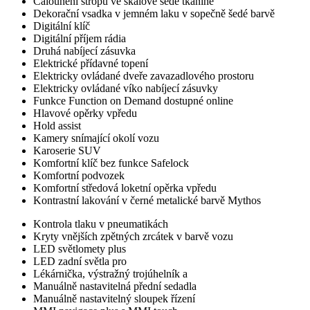
Čalounění stropu ve skálově šedé tkanině
Dekorační vsadka v jemném laku v sopečně šedé barvě
Digitální klíč
Digitální příjem rádia
Druhá nabíjecí zásuvka
Elektrické přídavné topení
Elektricky ovládané dveře zavazadlového prostoru
Elektricky ovládané víko nabíjecí zásuvky
Funkce Function on Demand dostupné online
Hlavové opěrky vpředu
Hold assist
Kamery snímající okolí vozu
Karoserie SUV
Komfortní klíč bez funkce Safelock
Komfortní podvozek
Komfortní středová loketní opěrka vpředu
Kontrastní lakování v černé metalické barvě Mythos
Kontrola tlaku v pneumatikách
Kryty vnějších zpětných zrcátek v barvě vozu
LED světlomety plus
LED zadní světla pro
Lékárnička, výstražný trojúhelník a
Manuálně nastavitelná přední sedadla
Manuálně nastavitelný sloupek řízení