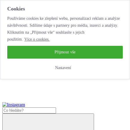
Cookies
Používáme cookies ke zlepšení webu, personalizaci reklam a analýze
návštěvnosti. Sdílíme údaje s partnery pro média, inzerci a analýzy.
Kliknutím na „Přijmout vše“ souhlasíte s jejich
použitím.
Více o cookies.
...neobyčejná jízda
životem!
...neobyčejná jízda životem!
Přijmout vše
Jak nakoupit
Nastavení