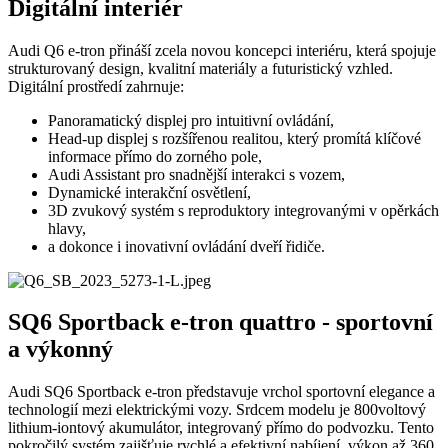
Digitální interiér
Audi Q6 e-tron přináší zcela novou koncepci interiéru, která spojuje
strukturovaný design, kvalitní materiály a futuristický vzhled.
Digitální prostředí zahrnuje:
Panoramatický displej pro intuitivní ovládání,
Head-up displej s rozšířenou realitou, který promítá klíčové
informace přímo do zorného pole,
Audi Assistant pro snadnější interakci s vozem,
Dynamické interakční osvětlení,
3D zvukový systém s reproduktory integrovanými v opěrkách
hlavy,
a dokonce i inovativní ovládání dveří řidiče.
SQ6 Sportback e-tron quattro - sportovní
a výkonný
Audi SQ6 Sportback e-tron představuje vrchol sportovní elegance a
technologií mezi elektrickými vozy. Srdcem modelu je 800voltový
lithium-iontový akumulátor, integrovaný přímo do podvozku. Tento
pokročilý systém zajišťuje rychlé a efektivní nabíjení, výkon až 360