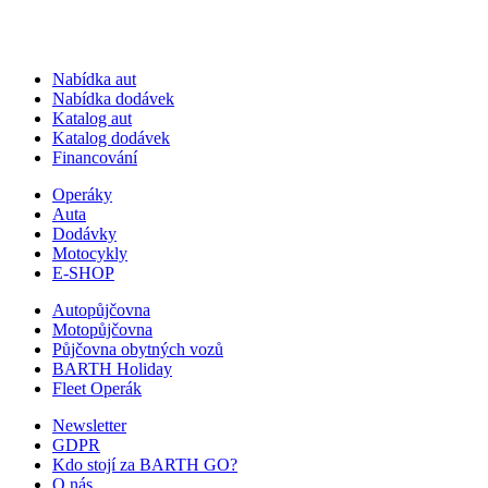
Nabídka aut
Nabídka dodávek
Katalog aut
Katalog dodávek
Financování
Operáky
Auta
Dodávky
Motocykly
E-SHOP
Autopůjčovna
Motopůjčovna
Půjčovna obytných vozů
BARTH Holiday
Fleet Operák
Newsletter
GDPR
Kdo stojí za BARTH GO?
O nás