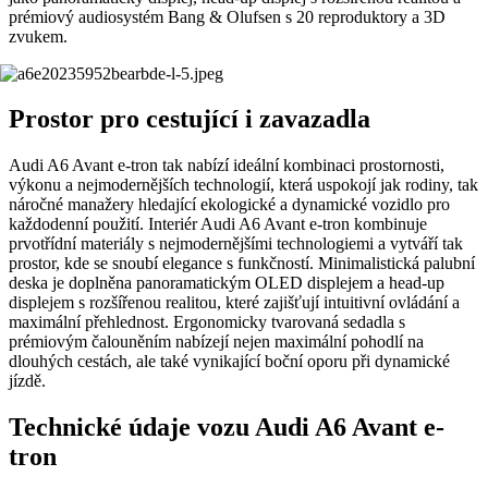
prémiový audiosystém Bang & Olufsen s 20 reproduktory a 3D
zvukem.
Prostor pro cestující i zavazadla
Audi A6 Avant e-tron tak nabízí ideální kombinaci prostornosti,
výkonu a nejmodernějších technologií, která uspokojí jak rodiny, tak
náročné manažery hledající ekologické a dynamické vozidlo pro
každodenní použití. ​Interiér Audi A6 Avant e-tron kombinuje
prvotřídní materiály s nejmodernějšími technologiemi a vytváří tak
prostor, kde se snoubí elegance s funkčností. Minimalistická palubní
deska je doplněna panoramatickým OLED displejem a head-up
displejem s rozšířenou realitou, které zajišťují intuitivní ovládání a
maximální přehlednost. Ergonomicky tvarovaná sedadla s
prémiovým čalouněním nabízejí nejen maximální pohodlí na
dlouhých cestách, ale také vynikající boční oporu při dynamické
jízdě.
Technické údaje vozu Audi A6 Avant e-
tron