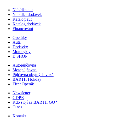
Nabídka aut
Nabídka dodávek
Katalog aut
Katalog dodávek
Financování
Operáky
Auta
Dodávky
Motocykly
E-SHOP
Autopůjčovna
Motopůjčovna
Půjčovna obytných vozů
BARTH Holiday
Fleet Operák
Newsletter
GDPR
Kdo stojí za BARTH GO?
O nás
Kontakt