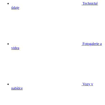
Technické
údaje
Fotogalerie a
videa
Vozy v
nabídce