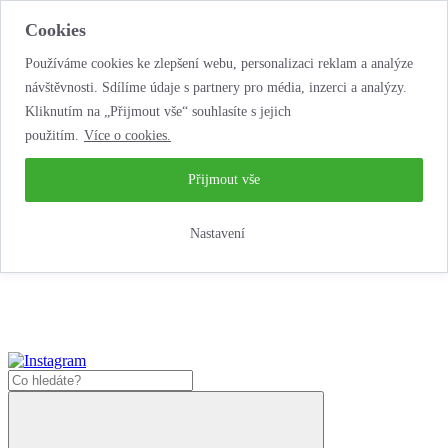
Cookies
Používáme cookies ke zlepšení webu, personalizaci reklam a analýze
návštěvnosti. Sdílíme údaje s partnery pro média, inzerci a analýzy.
Kliknutím na „Přijmout vše“ souhlasíte s jejich
použitím.
Více o cookies.
...neobyčejná jízda
životem!
...neobyčejná jízda životem!
Přijmout vše
Jak nakoupit
Nastavení