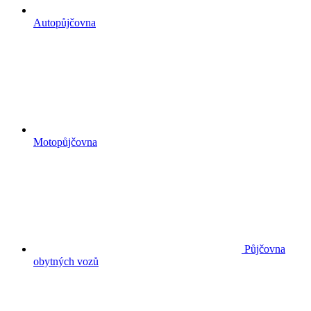
Autopůjčovna
Motopůjčovna
Půjčovna
obytných vozů