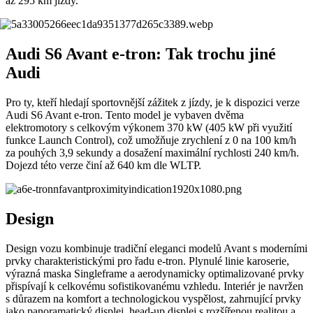
až 295 km jízdy.
Audi S6 Avant e-tron: Tak trochu jiné
Audi
Pro ty, kteří hledají sportovnější zážitek z jízdy, je k dispozici verze
Audi S6 Avant e-tron. Tento model je vybaven dvěma
elektromotory s celkovým výkonem 370 kW (405 kW při využití
funkce Launch Control), což umožňuje zrychlení z 0 na 100 km/h
za pouhých 3,9 sekundy a dosažení maximální rychlosti 240 km/h.
Dojezd této verze činí až 640 km dle WLTP. ​
Design
Design vozu kombinuje tradiční eleganci modelů Avant s moderními
prvky charakteristickými pro řadu e-tron. Plynulé linie karoserie,
výrazná maska Singleframe a aerodynamicky optimalizované prvky
přispívají k celkovému sofistikovanému vzhledu. Interiér je navržen
s důrazem na komfort a technologickou vyspělost, zahrnující prvky
jako panoramatický displej, head-up displej s rozšířenou realitou a