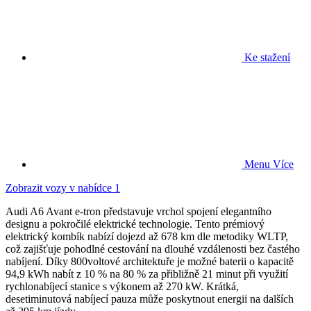
Ke stažení
Menu
Více
Zobrazit vozy v nabídce
1
Audi A6 Avant e-tron představuje vrchol spojení elegantního
designu a pokročilé elektrické technologie. Tento prémiový
elektrický kombík nabízí dojezd až 678 km dle metodiky WLTP,
což zajišťuje pohodlné cestování na dlouhé vzdálenosti bez častého
nabíjení. Díky 800voltové architektuře je možné baterii o kapacitě
94,9 kWh nabít z 10 % na 80 % za přibližně 21 minut při využití
rychlonabíjecí stanice s výkonem až 270 kW. Krátká,
desetiminutová nabíjecí pauza může poskytnout energii na dalších