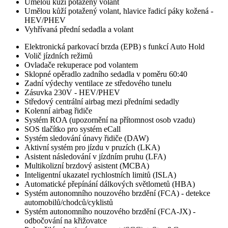
Umělou kůží potažený volant
Umělou kůží potažený volant, hlavice řadicí páky kožená -
HEV/PHEV
Vyhřívaná přední sedadla a volant
Elektronická parkovací brzda (EPB) s funkcí Auto Hold
Volič jízdních režimů
Ovladače rekuperace pod volantem
Sklopné opěradlo zadního sedadla v poměru 60:40
Zadní výdechy ventilace ze středového tunelu
Zásuvka 230V - HEV/PHEV
Středový centrální airbag mezi předními sedadly
Kolenní airbag řidiče
Systém ROA (upozornění na přítomnost osob vzadu)
SOS tlačítko pro systém eCall
Systém sledování únavy řidiče (DAW)
Aktivní systém pro jízdu v pruzích (LKA)
Asistent následování v jízdním pruhu (LFA)
Multikolizní brzdový asistent (MCBA)
Inteligentní ukazatel rychlostních limitů (ISLA)
Automatické přepínání dálkových světlometů (HBA)
Systém autonomního nouzového brzdění (FCA) - detekce
automobilů/chodců/cyklistů
Systém autonomního nouzového brzdění (FCA-JX) -
odbočování na křižovatce