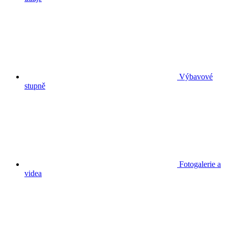
Výbavové
stupně
Fotogalerie a
videa