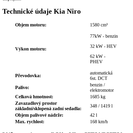
Technické údaje Kia Niro
Objem motoru:
1580 cm³
77kW - benzin
32 kW - HEV
Výkon motoru:
62 kW -
PHEV
automatická
Převodovka:
6st. DCT
benzin /
Palivo:
elektromotor
Celková hmotnost:
1685 kg
Zavazadlový prostor
348 / 1419 l
základní/sklopená zadní sedadla:
Objem palivové nádrže:
42 l
Max. rychlost:
168 km/h