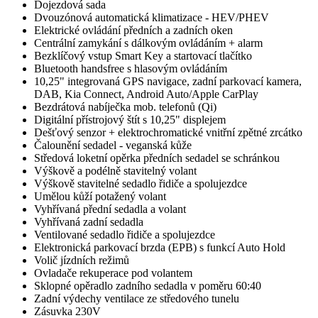
Dojezdová sada
Dvouzónová automatická klimatizace - HEV/PHEV
Elektrické ovládání předních a zadních oken
Centrální zamykání s dálkovým ovládáním + alarm
Bezklíčový vstup Smart Key a startovací tlačítko
Bluetooth handsfree s hlasovým ovládáním
10,25" integrovaná GPS navigace, zadní parkovací kamera,
DAB, Kia Connect, Android Auto/Apple CarPlay
Bezdrátová nabíječka mob. telefonů (Qi)
Digitální přístrojový štít s 10,25" displejem
Dešťový senzor + elektrochromatické vnitřní zpětné zrcátko
Čalounění sedadel - veganská kůže
Středová loketní opěrka předních sedadel se schránkou
Výškově a podélně stavitelný volant
Výškově stavitelné sedadlo řidiče a spolujezdce
Umělou kůží potažený volant
Vyhřívaná přední sedadla a volant
Vyhřívaná zadní sedadla
Ventilované sedadlo řidiče a spolujezdce
Elektronická parkovací brzda (EPB) s funkcí Auto Hold
Volič jízdních režimů
Ovladače rekuperace pod volantem
Sklopné opěradlo zadního sedadla v poměru 60:40
Zadní výdechy ventilace ze středového tunelu
Zásuvka 230V