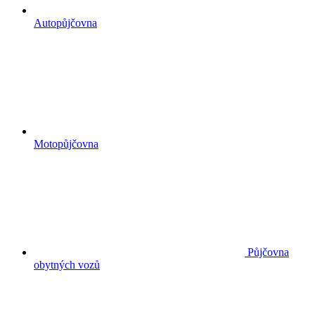
Autopůjčovna
Motopůjčovna
Půjčovna
obytných vozů