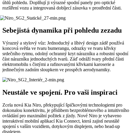
úhlů pohledu. Doplňují ji výrazné spodní panely pro optické
rozšíření vozu a integrovaná dobíjecí zásuvka v prostřední části.
Sebejistá dynamika při pohledu zezadu
Výrazný a stylový vůz: Jednoduchý a líbivý design zádě používá
koncová světla ve tvaru bumerangu, odrazky ve tvaru křivky
srdečního rytmu, odolný ochranný kryt nárazníku a robustní spodní
část nárazníku jednoduchých tvarů. Záď odráží tvary přední části
elektromobilu s čistými a rafinovanými křivkami karoserie a
jedinečným zadním sloupkem ve prospěch aerodynamiky.
Neustále ve spojení. Pro vaši inspiraci
Zcela nová Kia Niro, překypující špičkovými technologiemi pro
dokonalou konektivitu, je příslibem bezproblémového a intuitivního
ovládání pro maximální požitek z jízdy. Nové Niro je vybaveno
interaktivní mobilní aplikací Kia Connect, která zajistí neustálé
spojení s vaším vozidlem, dotykovým displejem, nebo head-up
displejem.