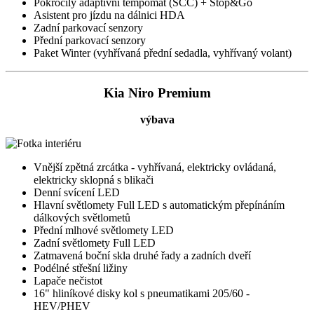
Pokročilý adaptivní tempomat (SCC) + Stop&Go
Asistent pro jízdu na dálnici HDA
Zadní parkovací senzory
Přední parkovací senzory
Paket Winter (vyhřívaná přední sedadla, vyhřívaný volant)
Kia Niro Premium
výbava
Vnější zpětná zrcátka - vyhřívaná, elektricky ovládaná,
elektricky sklopná s blikači
Denní svícení LED
Hlavní světlomety Full LED s automatickým přepínáním
dálkových světlometů
Přední mlhové světlomety LED
Zadní světlomety Full LED
Zatmavená boční skla druhé řady a zadních dveří
Podélné střešní ližiny
Lapače nečistot
16" hliníkové disky kol s pneumatikami 205/60 -
HEV/PHEV