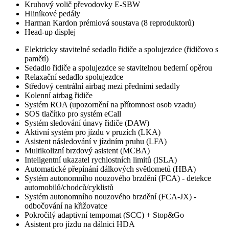
Kruhový volič převodovky E-SBW
Hliníkové pedály
Harman Kardon prémiová soustava (8 reproduktorů)
Head-up displej
Elektricky stavitelné sedadlo řidiče a spolujezdce (řidičovo s
pamětí)
Sedadlo řidiče a spolujezdce se stavitelnou bederní opěrou
Relaxační sedadlo spolujezdce
Středový centrální airbag mezi předními sedadly
Kolenní airbag řidiče
Systém ROA (upozornění na přítomnost osob vzadu)
SOS tlačítko pro systém eCall
Systém sledování únavy řidiče (DAW)
Aktivní systém pro jízdu v pruzích (LKA)
Asistent následování v jízdním pruhu (LFA)
Multikolizní brzdový asistent (MCBA)
Inteligentní ukazatel rychlostních limitů (ISLA)
Automatické přepínání dálkových světlometů (HBA)
Systém autonomního nouzového brzdění (FCA) - detekce
automobilů/chodců/cyklistů
Systém autonomního nouzového brzdění (FCA-JX) -
odbočování na křižovatce
Pokročilý adaptivní tempomat (SCC) + Stop&Go
Asistent pro jízdu na dálnici HDA