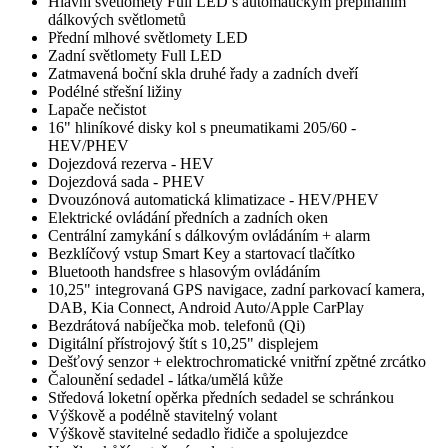
Hlavní světlomety Full LED s automatickým přepínáním
dálkových světlometů
Přední mlhové světlomety LED
Zadní světlomety Full LED
Zatmavená boční skla druhé řady a zadních dveří
Podélné střešní ližiny
Lapače nečistot
16" hliníkové disky kol s pneumatikami 205/60 -
HEV/PHEV
Dojezdová rezerva - HEV
Dojezdová sada - PHEV
Dvouzónová automatická klimatizace - HEV/PHEV
Elektrické ovládání předních a zadních oken
Centrální zamykání s dálkovým ovládáním + alarm
Bezklíčový vstup Smart Key a startovací tlačítko
Bluetooth handsfree s hlasovým ovládáním
10,25" integrovaná GPS navigace, zadní parkovací kamera,
DAB, Kia Connect, Android Auto/Apple CarPlay
Bezdrátová nabíječka mob. telefonů (Qi)
Digitální přístrojový štít s 10,25" displejem
Dešťový senzor + elektrochromatické vnitřní zpětné zrcátko
Čalounění sedadel - látka/umělá kůže
Středová loketní opěrka předních sedadel se schránkou
Výškově a podélně stavitelný volant
Výškově stavitelné sedadlo řidiče a spolujezdce