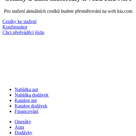
Pro stažení aktuálních ceníků budete přesměrování na web kia.com
Ceníky ke stažení
Konfigurátor
Chci předváděcí jízdu
Nabídka aut
Nabídka dodávek
Katalog aut
Katalog dodávek
Financování
Operáky
Auta
Dodávky