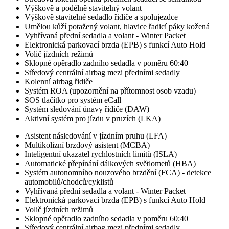
Výškově a podélně stavitelný volant
Výškově stavitelné sedadlo řidiče a spolujezdce
Umělou kůží potažený volant, hlavice řadicí páky kožená
Vyhřívaná přední sedadla a volant - Winter Packet
Elektronická parkovací brzda (EPB) s funkcí Auto Hold
Volič jízdních režimů
Sklopné opěradlo zadního sedadla v poměru 60:40
Středový centrální airbag mezi předními sedadly
Kolenní airbag řidiče
Systém ROA (upozornění na přítomnost osob vzadu)
SOS tlačítko pro systém eCall
Systém sledování únavy řidiče (DAW)
Aktivní systém pro jízdu v pruzích (LKA)
Asistent následování v jízdním pruhu (LFA)
Multikolizní brzdový asistent (MCBA)
Inteligentní ukazatel rychlostních limitů (ISLA)
Automatické přepínání dálkových světlometů (HBA)
Systém autonomního nouzového brzdění (FCA) - detekce
automobilů/chodců/cyklistů
Vyhřívaná přední sedadla a volant - Winter Packet
Elektronická parkovací brzda (EPB) s funkcí Auto Hold
Volič jízdních režimů
Sklopné opěradlo zadního sedadla v poměru 60:40
Středový centrální airbag mezi předními sedadly