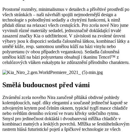
Prostorné rozměry, minimalismus v detailech a přívětivé prostředí po
všech stránkách – naši návrháři spojili nejmodernější design a
technologie s pohodlnými sedadly a chytrými funkcemi, k nimž
přidali důraz na relaxaci všech cestujících. Pro zcela nové Niro jsme
vyvinuli různé materiály sedadel, jednoznačně dokládající trvalé
zasazení značky Kia o udržitelnost. V závislosti na zvolené úrovni
výbavy jsou k dispozici sedadla čalouněná látkou, kombinací látky a
umělé kůže, resp. samotnou umělou kůží na bázi vinylu nebo
polyuretanu (v obou případech veganskou). Sedadla čalouněná
umělou kůží na bázi polyuretanu obsahují i tkaninu Tencel™ z
celulózových vláken eukalyptu ke zdůraznění přírodního charakteru.
Smělá budoucnost před vámi
Ztvárnění zcela nového Nira zaručeně přiláká obdivné pohledy
kolemjdoucích, např. díky elegantní a současně jedinečné kapotě se
zdvojeným krytem pod čelním oknem, typické tygří masce chladiče
nebo světlům denního svícení ve tvaru křivky srdečního rytmu.
Smysl pro jedinečnost dokládá i dvoubarevná mřížka chladiče v
kombinaci matných a lesklých povrchů. Mřížka se šestiúhelníkovým
rastrem hlásá futuristické pojetí a špičkové technologie ze všech