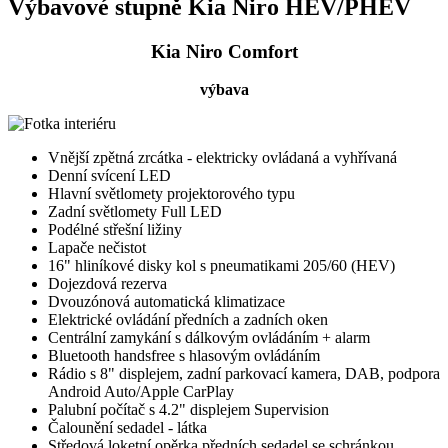
Výbavové stupně Kia Niro HEV/PHEV
Kia Niro Comfort
výbava
Vnější zpětná zrcátka - elektricky ovládaná a vyhřívaná
Denní svícení LED
Hlavní světlomety projektorového typu
Zadní světlomety Full LED
Podélné střešní ližiny
Lapače nečistot
16" hliníkové disky kol s pneumatikami 205/60 (HEV)
Dojezdová rezerva
Dvouzónová automatická klimatizace
Elektrické ovládání předních a zadních oken
Centrální zamykání s dálkovým ovládáním + alarm
Bluetooth handsfree s hlasovým ovládáním
Rádio s 8" displejem, zadní parkovací kamera, DAB, podpora
Android Auto/Apple CarPlay
Palubní počítač s 4.2" displejem Supervision
Čalounění sedadel - látka
Středová loketní opěrka předních sedadel se schránkou