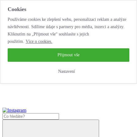
Cookies
Používáme cookies ke zlepšení webu, personalizaci reklam a analýze
návštěvnosti. Sdílíme údaje s partnery pro média, inzerci a analýzy.
Kliknutím na „Přijmout vše“ souhlasíte s jejich
použitím.
Více o cookies.
...neobyčejná jízda
životem!
...neobyčejná jízda životem!
Přijmout vše
Jak nakoupit
Nastavení