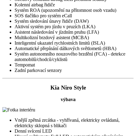
Kolenní airbag řidiče
Systém ROA (upozornění na přítomnost osob vzadu)
SOS tlačítko pro systém eCall
Systém sledování únavy řidiče (DAW)
Aktivní systém pro jízdu v pruzích (LKA)
Asistent následování v jízdním pruhu (LFA)
Multikolizní brzdový asistent (MCBA)
Inteligentní ukazatel rychlostních limitů (ISLA)
Automatické přepínání dálkových světlometů (HBA)
Systém autonomního nouzového brzdění (FCA) - detekce
automobilů/chodců/cyklistů
Tempomat
Zadní parkovací senzory
Kia Niro Style
výbava
Vnější zpětná zrcátka - vyhřívaná, elektricky ovládaná,
elektricky sklopná s blikači
Denní svícení LED