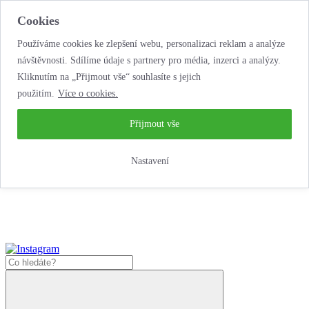
Cookies
Používáme cookies ke zlepšení webu, personalizaci reklam a analýze
návštěvnosti. Sdílíme údaje s partnery pro média, inzerci a analýzy.
Kliknutím na „Přijmout vše“ souhlasíte s jejich
použitím.
Více o cookies.
...neobyčejná jízda
životem!
...neobyčejná jízda životem!
Přijmout vše
Jak nakoupit
Nastavení