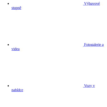
Výbavové
stupně
Fotogalerie a
videa
Vozy v
nabídce