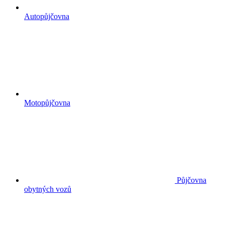
Autopůjčovna
Motopůjčovna
Půjčovna
obytných vozů