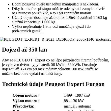
Boční posuvné dveře usnadňují manipulaci s nákladem.
Díky hands-free přístupu můžete odemykat i zamykat dveře
bez nutnosti použít klíč, a to i při zapnutém motoru.
Užitný objem dosahuje až 6,6 m3, užitečné zatížení 1 163 kg
a tažná kapacita je 1 000 kg.
Výška nepřesahuje 1,9m, což umožňuje vjezd i do
podzemních garáží.
Dojezd až 350 km
Aby se PEUGEOT Expert co nejlépe přizpůsobil firemní potřebám,
je vybaven dvěma typy baterií: 50 kWh a 75 kWh. Dosahuje
dojezdu až 350 km při maximálním výkonu 100 kW, takže se
můžete bez obav vydat i na další trasy.
Technické údaje Peugeot Expert Furgon
Objem motoru:
1499 - 1997 cm³
Výkon motoru:
88 - 130 kW
Převodovka:
manuál / automat