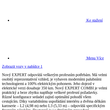
Ke stažení
Menu
Více
Zobrazit vozy v nabídce
1
Nový EXPERT odpovídá veškerým profesním potřebám. Má velmi
osobitý reprezentativní vzhled, je vybaven moderními palubními
technologiemi a 100% elektrickým pohonem. Jeho dojezd v
elektrické verzi dosahuje 350 km. Nový EXPERT COMBI je velmi
praktický a beze zbytku naplňuje veškeré profesní požadavky.
Různé konfigurace sedadel zajistí optimální pohodlí všem
cestujícím. Díky variabilnímu uspořádání interiéru a dvěma délkám
karoserie – L2 (4,98 m) nebo L3 (5,33 m) – odpovídá specifickým