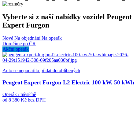
Vyberte si z naší nabídky vozidel Peugeot
Expert Furgon
Nové
Na objednání
Na operák
Doručíme po ČR
Akční operák
Auto se nepodařilo přidat do oblíbených
Peugeot Expert Furgon L2 Electric 100 kW, 50 kWh
Operák / měsíčně
od 8 380 Kč
bez DPH