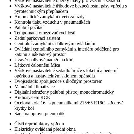
Výškově nastavitelné opěrky hlavy pro všechna sedadla
Výškově nastavitelné tříbodové bezpečnostní pásy vpředu s
pyrotechnickým přepínačem
Automatické zamykání dveří za jízdy
Kontrola tlaku vzduchu v pneumatikách
Palubní počítač
Tempomat a omezovač rychlosti
Zadní parkovací asistent
Centrální zamykání s dálkovým ovládáním
Ovládání centrálního zamykání z interiéru odděleně pro
kabinu a nákladový prostor
Uzávěr palivové nádrže na klíč
Látkové čalounění Mica
Výškově nastavitelné sedadlo řidiče s loketní a bederní
opěrkou a nastavitelným sklonem opěradla
Dvojsedadlo spolujezdce s úložným prostorem
Manuální klimatizace
Digitální sdružený palubní přístroj monochromatický
Audiosystém RCE
Ocelová kola 16" s pneumatikami 215/65 R16C, středové
krytky kol
Sada na opravu pneumatik
Čtyři reproduktory vpředu
Elektricky ovládaná přední okna