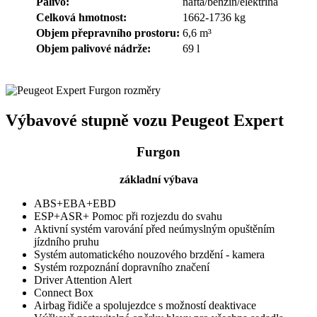
Palivo:
nafta/benzín/elektřina
Celková hmotnost:
1662-1736 kg
Objem přepravního prostoru:
6,6 m³
Objem palivové nádrže:
69 l
Výbavové stupně vozu Peugeot Expert
Furgon
základní výbava
ABS+EBA+EBD
ESP+ASR+ Pomoc při rozjezdu do svahu
Aktivní systém varování před neúmyslným opuštěním
jízdního pruhu
Systém automatického nouzového brzdění - kamera
Systém rozpoznání dopravního značení
Driver Attention Alert
Connect Box
Airbag řidiče a spolujezdce s možností deaktivace