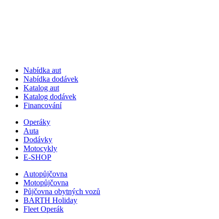
Nabídka aut
Nabídka dodávek
Katalog aut
Katalog dodávek
Financování
Operáky
Auta
Dodávky
Motocykly
E-SHOP
Autopůjčovna
Motopůjčovna
Půjčovna obytných vozů
BARTH Holiday
Fleet Operák