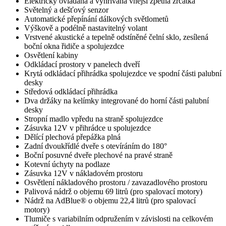
Elektricky ovládaná a vyhřívaná vnější zpětná zrcátka
Světelný a dešťový senzor
Automatické přepínání dálkových světlometů
Výškově a podélně nastavitelný volant
Vrstvené akustické a tepelně odstíněné čelní sklo, zesílená
boční okna řidiče a spolujezdce
Osvětlení kabiny
Odkládací prostory v panelech dveří
Krytá odkládací přihrádka spolujezdce ve spodní části palubní
desky
Středová odkládací přihrádka
Dva držáky na kelímky integrované do horní části palubní
desky
Stropní madlo vpředu na straně spolujezdce
Zásuvka 12V v přihrádce u spolujezdce
Dělící plechová přepážka plná
Zadní dvoukřídlé dveře s otevíráním do 180°
Boční posuvné dveře plechové na pravé straně
Kotevní úchyty na podlaze
Zásuvka 12V v nákladovém prostoru
Osvětlení nákladového prostoru / zavazadlového prostoru
Palivová nádrž o objemu 69 litrů (pro spalovací motory)
Nádrž na AdBlue® o objemu 22,4 litrů (pro spalovací
motory)
Tlumiče s variabilním odpružením v závislosti na celkovém