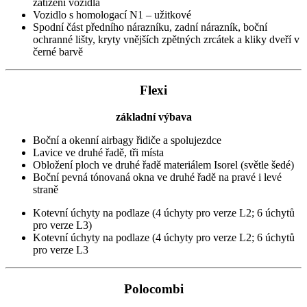
zatížení vozidla
Vozidlo s homologací N1 – užitkové
Spodní část předního nárazníku, zadní nárazník, boční
ochranné lišty, kryty vnějších zpětných zrcátek a kliky dveří v
černé barvě
Flexi
základní výbava
Boční a okenní airbagy řidiče a spolujezdce
Lavice ve druhé řadě, tři místa
Obložení ploch ve druhé řadě materiálem Isorel (světle šedé)
Boční pevná tónovaná okna ve druhé řadě na pravé i levé
straně
Kotevní úchyty na podlaze (4 úchyty pro verze L2; 6 úchytů
pro verze L3)
Kotevní úchyty na podlaze (4 úchyty pro verze L2; 6 úchytů
pro verze L3
Polocombi