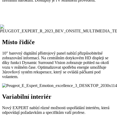
firemním nárokům. Dostupný je i v 9místném provedení.
Místo řidiče
10" barevný digitální přístrojový panel nabízí přizpůsobitelné
zobrazování informací. Na centrálním dotykovém HD displeji se
díky funkci Dynamic Surround Vision zobrazuje pohled na okolí
vozu v reálném čase. Optimalizovat spotřebu energie umožňuje
3úrovňový systém rekuperace, který se ovládá páčkami pod
volantem.
Variabilní interiér
Nový EXPERT nabízí různé možnosti uspořádání interiéru, která
odpovídají požadavkům a specifikům vaší profese.