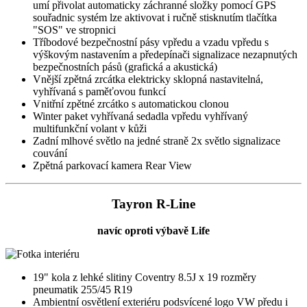
umí přivolat automaticky záchranné složky pomocí GPS
souřadnic systém lze aktivovat i ručně stisknutím tlačítka
"SOS" ve stropnici
Tříbodové bezpečnostní pásy vpředu a vzadu vpředu s
výškovým nastavením a předepínači signalizace nezapnutých
bezpečnostních pásů (grafická a akustická)
Vnější zpětná zrcátka elektricky sklopná nastavitelná,
vyhřívaná s paměťovou funkcí
Vnitřní zpětné zrcátko s automatickou clonou
Winter paket vyhřívaná sedadla vpředu vyhřívaný
multifunkční volant v kůži
Zadní mlhové světlo na jedné straně 2x světlo signalizace
couvání
Zpětná parkovací kamera Rear View
Tayron R-Line
navíc oproti výbavě Life
19" kola z lehké slitiny Coventry 8.5J x 19 rozměry
pneumatik 255/45 R19
Ambientní osvětlení exteriéru podsvícené logo VW předu i