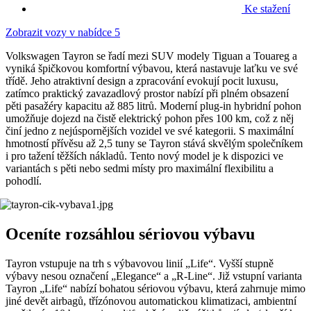
Ke stažení
Zobrazit vozy v nabídce
5
Volkswagen Tayron se řadí mezi SUV modely Tiguan a Touareg a
vyniká špičkovou komfortní výbavou, která nastavuje laťku ve své
třídě. Jeho atraktivní design a zpracování evokují pocit luxusu,
zatímco praktický zavazadlový prostor nabízí při plném obsazení
pěti pasažéry kapacitu až 885 litrů. Moderní plug-in hybridní pohon
umožňuje dojezd na čistě elektrický pohon přes 100 km, což z něj
činí jedno z nejúspornějších vozidel ve své kategorii. S maximální
hmotností přívěsu až 2,5 tuny se Tayron stává skvělým společníkem
i pro tažení těžších nákladů. Tento nový model je k dispozici ve
variantách s pěti nebo sedmi místy pro maximální flexibilitu a
pohodlí.
Oceníte rozsáhlou sériovou výbavu
Tayron vstupuje na trh s výbavovou linií „Life“. Vyšší stupně
výbavy nesou označení „Elegance“ a „R-Line“. Již vstupní varianta
Tayron „Life“ nabízí bohatou sériovou výbavu, která zahrnuje mimo
jiné devět airbagů, třízónovou automatickou klimatizaci, ambientní