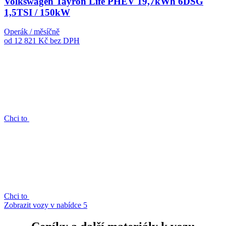
Volkswagen Tayron Life PHEV 19,7kWh 6DSG
1,5TSI / 150kW
Operák / měsíčně
od 12 821 Kč
bez DPH
Chci to
Chci to
Zobrazit vozy v nabídce
5