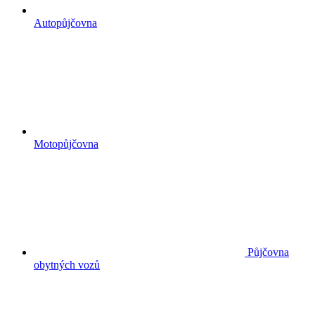
Autopůjčovna
Motopůjčovna
Půjčovna
obytných vozů