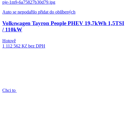
Auto se nepodařilo přidat do oblíbených
Volkswagen Tayron People PHEV 19,7kWh 1,5TSI
/ 110kW
Hotově
1 112 562 Kč
bez DPH
Chci to