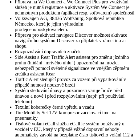
Příprava na We Connect a We Connect Plus pro využívání
služeb je nutná registrace a aktivace Systém We Connect je
nehmotným produktem (aplikací resp. softwarem) společnosti
Volkswagen AG, 38436 Wolfsburg, Spolková republika
Německo, která je jejím výhradním
prodejcem/poskytovatelem.
Příprava pro aktivaci navigace Discover možnost aktivace
navigačního systému Discover za příplatek v rámci in-car
shopu
Rozpoznávání dopravních značek
Side Assist a Rear Traffic Alert asistent pro změnu jízdního
pruhu (hlídání "mrtvého úhlu") upozornění na hrozící
nebezpečí pomocí světelné signalizace ve vnějším zěptném
zrcátku asistent Rear
Traffic Alert sledující provoz za vozem při vyparkování v
případě nutnosti nouzově brzdí
Systém sledování únavy a pozornosti varuje řidiče před
únavou a nově i před rozptylováním (např. při používání
telefonu)
Textilní koberečky černé vpředu a vzadu
Tire Mobility Set 12V kompresor zacelovací tmel na
pneumatiky
Tísňové volání eCall služba eCall je systém používaný u
vozidel v EU, který v případě vážné dopravní nehody
automaticky zavolá na bezplatné číslo tísňového volání 112 a