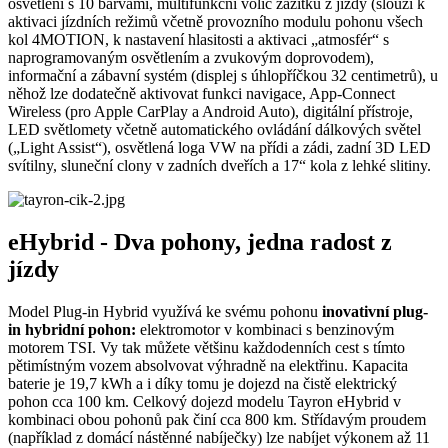
osvětlení s 10 barvami, multifunkční volič zážitků z jízdy (slouží k
aktivaci jízdních režimů včetně provozního modulu pohonu všech
kol 4MOTION, k nastavení hlasitosti a aktivaci „atmosfér“ s
naprogramovaným osvětlením a zvukovým doprovodem),
informační a zábavní systém (displej s úhlopříčkou 32 centimetrů), u
něhož lze dodatečně aktivovat funkci navigace, App-Connect
Wireless (pro Apple CarPlay a Android Auto), digitální přístroje,
LED světlomety včetně automatického ovládání dálkových světel
(„Light Assist“), osvětlená loga VW na přídi a zádi, zadní 3D LED
svítilny, sluneční clony v zadních dveřích a 17“ kola z lehké slitiny.
eHybrid - Dva pohony, jedna radost z
jízdy
Model Plug-in Hybrid využívá ke svému pohonu
inovativní plug-
in hybridní pohon:
elektromotor v kombinaci s benzinovým
motorem TSI. Vy tak můžete většinu každodenních cest s tímto
pětimístným vozem absolvovat výhradně na elektřinu. Kapacita
baterie je 19,7 kWh a i díky tomu je dojezd na čistě elektrický
pohon cca 100 km. Celkový dojezd modelu Tayron eHybrid v
kombinaci obou pohonů pak činí cca 800 km. Střídavým proudem
(například z domácí nástěnné nabíječky) lze nabíjet výkonem až 11