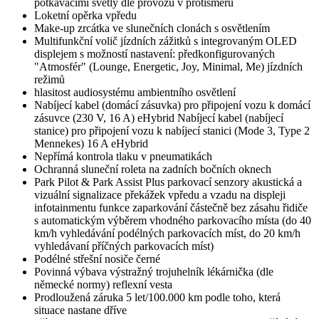
potkávacími světly dle provozu v protisměru
Loketní opěrka vpředu
Make-up zrcátka ve slunečních clonách s osvětlením
Multifunkční volič jízdních zážitků s integrovaným OLED
displejem s možností nastavení: předkonfigurovaných
"Atmosfér" (Lounge, Energetic, Joy, Minimal, Me) jízdních
režimů
hlasitost audiosystému ambientního osvětlení
Nabíjecí kabel (domácí zásuvka) pro připojení vozu k domácí
zásuvce (230 V, 16 A) eHybrid Nabíjecí kabel (nabíjecí
stanice) pro připojení vozu k nabíjecí stanici (Mode 3, Type 2
Mennekes) 16 A eHybrid
Nepřímá kontrola tlaku v pneumatikách
Ochranná sluneční roleta na zadních bočních oknech
Park Pilot & Park Assist Plus parkovací senzory akustická a
vizuální signalizace překážek vpředu a vzadu na displeji
infotainmentu funkce zaparkování částečně bez zásahu řidiče
s automatickým výběrem vhodného parkovacího místa (do 40
km/h vyhledávání podélných parkovacích míst, do 20 km/h
vyhledávaní příčných parkovacích míst)
Podélné střešní nosiče černé
Povinná výbava výstražný trojuhelník lékárnička (dle
německé normy) reflexní vesta
Prodloužená záruka 5 let/100.000 km podle toho, která
situace nastane dříve