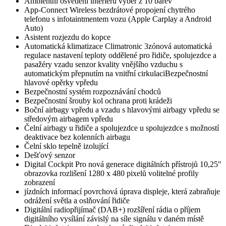
Ambientní osvětlení interiéru výběr z 10 barev
App-Connect Wireless bezdrátové propojení chytrého
telefonu s infotaintmentem vozu (Apple Carplay a Android
Auto)
Asistent rozjezdu do kopce
Automatická klimatizace Climatronic 3zónová automatická
regulace nastavení teploty oddělené pro řidiče, spolujezdce a
pasažéry vzadu senzor kvality vnějšího vzduchu s
automatickým přepnutím na vnitřní cirkulaciBezpečnostní
hlavové opěrky vpředu
Bezpečnostní systém rozpoznávání chodců
Bezpečnostní šrouby kol ochrana proti krádeži
Boční airbagy vpředu a vzadu s hlavovými airbagy vpředu se
středovým airbagem vpředu
Čelní airbagy u řidiče a spolujezdce u spolujezdce s možností
deaktivace bez kolenních airbagu
Čelní sklo tepelně izolující
Dešťový senzor
Digital Cockpit Pro nová generace digitálních přístrojů 10,25"
obrazovka rozlišení 1280 x 480 pixelů volitelné profily
zobrazení
jízdních informací povrchová úprava displeje, která zabraňuje
odrážení světla a oslňování řidiče
Digitální radiopřijímač (DAB+) rozšíření rádia o příjem
digitálního vysílání závislý na síle signálu v daném místě