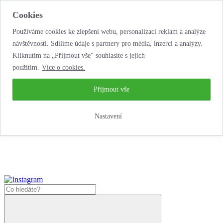
Cookies
Používáme cookies ke zlepšení webu, personalizaci reklam a analýze
návštěvnosti. Sdílíme údaje s partnery pro média, inzerci a analýzy.
Kliknutím na „Přijmout vše“ souhlasíte s jejich
použitím.
Více o cookies.
...neobyčejná jízda
životem!
...neobyčejná jízda životem!
Přijmout vše
Jak nakoupit
Nastavení