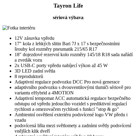
Tayron Life
sériová výbava
12V zásuvka vpředu
17" kola z lehkých slitin Bari 7J x 17 s bezpečnostními
šrouby kol rozměry pneumatik 215/65 R17
18" dojezdové rezervní kolo rozměry 145/18 R18 sada nařádí
a zvedák vozu
2x USB-C porty vpředu nabíjecí výkon až 45 W
3D LED zadní světla
8 reproduktorů
Adaptivní regulace podvozku DCC Pro nová generace
adaptivního podvozku s dvouventilovými tlumiči sériově pro
variantu eHybrid a 4MOTION
Adaptivní tempomat ACC automatická regulace bezpečného
odstupu od vpředu jedoucího vozidel s prediktivní regulací
rychlosti a omezovačem rychlosti s funkcí "stop & go"
Ambientní osvětlení exteriéru podsvícené logo VW předu i
vzadu
podsvícená lišta mezi světlomety a zadními světly podsvícení
vnějších klik dveří