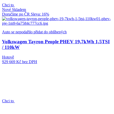
Chci to
Nové
Skladem
Doručíme po ČR
Sleva: 16%
Auto se nepodařilo přidat do oblíbených
Volkswagen Tayron People PHEV 19,7kWh 1,5TSI
/ 110kW
Hotově
929 669 Kč
bez DPH
Chci to