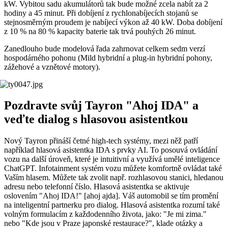
kW. Vybitou sadu akumulátorů tak bude možné zcela nabít za 2
hodiny a 45 minut. Při dobíjení z rychlonabíjecích stojanů se
stejnosměrným proudem je nabíjecí výkon až 40 kW. Doba dobíjení
z 10 % na 80 % kapacity baterie tak trvá pouhých 26 minut.
Zanedlouho bude modelová řada zahrnovat celkem sedm verzí
hospodárného pohonu (Mild hybridní a plug-in hybridní pohony,
zážehové a vznětové motory).
Pozdravte svůj Tayron "Ahoj IDA" a
veďte dialog s hlasovou asistentkou
Nový Tayron přináší četné high-tech systémy, mezi něž patří
například hlasová asistentka IDA s prvky AI. To posouvá ovládání
vozu na další úroveň, které je intuitivní a využívá umělé inteligence
ChatGPT. Infotainment systém vozu můžete komfortně ovládat také
Vaším hlasem. Můžete tak zvolit např. rozhlasovou stanici, hledanou
adresu nebo telefonní číslo. Hlasová asistentka se aktivuje
oslovením "Ahoj IDA!" [ahoj ajda]. Váš automobil se tím promění
na inteligentní partnerku pro dialog. Hlasová asistentka rozumí také
volným formulacím z každodenního života, jako: "Je mi zima."
nebo "Kde jsou v Praze japonské restaurace?", klade otázky a