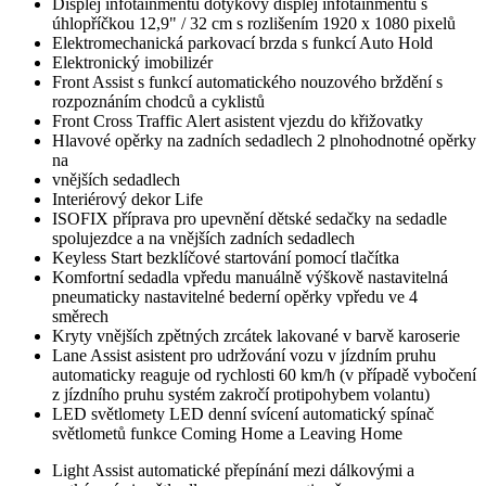
Displej infotainmentu dotykový displej infotainmentu s
úhlopříčkou 12,9" / 32 cm s rozlišením 1920 x 1080 pixelů
Elektromechanická parkovací brzda s funkcí Auto Hold
Elektronický imobilizér
Front Assist s funkcí automatického nouzového brždění s
rozpoznáním chodců a cyklistů
Front Cross Traffic Alert asistent vjezdu do křižovatky
Hlavové opěrky na zadních sedadlech 2 plnohodnotné opěrky
na
vnějších sedadlech
Interiérový dekor Life
ISOFIX příprava pro upevnění dětské sedačky na sedadle
spolujezdce a na vnějších zadních sedadlech
Keyless Start bezklíčové startování pomocí tlačítka
Komfortní sedadla vpředu manuálně výškově nastavitelná
pneumaticky nastavitelné bederní opěrky vpředu ve 4
směrech
Kryty vnějších zpětných zrcátek lakované v barvě karoserie
Lane Assist asistent pro udržování vozu v jízdním pruhu
automaticky reaguje od rychlosti 60 km/h (v případě vybočení
z jízdního pruhu systém zakročí protipohybem volantu)
LED světlomety LED denní svícení automatický spínač
světlometů funkce Coming Home a Leaving Home
Light Assist automatické přepínání mezi dálkovými a