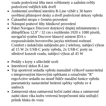
vzadu podsvícená lišta mezi světlomety a zadními světly
podsvícení vnějších klik dveří
Ambientní osvětlení interiéru R-Line výběr z 30 barev
osvětlení přístrojové desky a dveří podsvícené dekory vpředu
Čalounění stropu v černém provedení
Nástupní prahové lišty hliníkové provedení
Paket Navigace Discover dotykový displej infotainmentu s
úhlopříčkou 12,9" / 32 cm s rozlišením 1920 x 1080 pixelů,
navigační systém Discover hlasový asistent IDA s
rozpoznáváním hovorového jazyka telefonní rozhraní
Comfort s indukčním nabíjením pro 2 telefony, nabíjecí výkon
až 15 W 2x USB-C porty vpředu, 2x USB-C porty na
středové konzoli vzadu, nabíjecí výkon až 45 W
Pedály s kryty z ušlechtilé oceli
Interiérový dekor R-Line
Top sportovní sedadla vpředu manuálně výškově nastavitelná
s integrovanými hlavovými opěrkami a označením "R"
ergoActive sedadlo na straně řidiče masážní funkce vpředu
pneumaticky nastavitelné bederní opěrky vpředu ve 4
směrech
Zatmavená okna zatmavená boční zadní okna a zatmavené
zadní okno víka kufru vrstvená bezpečnostní skla snižující
průnik hluku do vozu