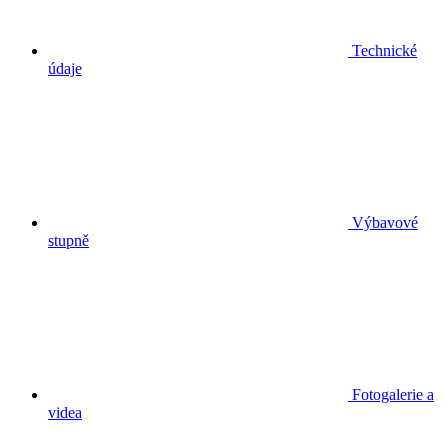
Technické
údaje
Výbavové
stupně
Fotogalerie a
videa