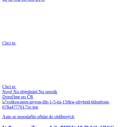
Chci to
Chci to
Nové
Na objednání
Na operák
Doručíme po ČR
Auto se nepodařilo přidat do oblíbených