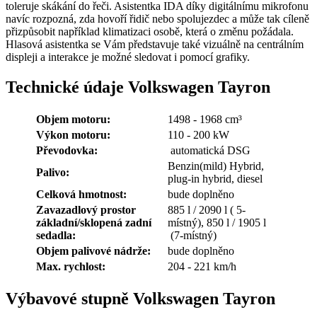
toleruje skákání do řeči. Asistentka IDA díky digitálnímu mikrofonu
navíc rozpozná, zda hovoří řidič nebo spolujezdec a může tak cíleně
přizpůsobit například klimatizaci osobě, která o změnu požádala.
Hlasová asistentka se Vám představuje také vizuálně na centrálním
displeji a interakce je možné sledovat i pomocí grafiky.
Technické údaje Volkswagen Tayron
Objem motoru:
1498 - 1968 cm³
Výkon motoru:
110 - 200 kW
Převodovka:
automatická DSG
Benzin(mild) Hybrid,
Palivo:
plug-in hybrid, diesel
Celková hmotnost:
bude doplněno
Zavazadlový prostor
885 l / 2090 l ( 5-
základní/sklopená zadní
místný), 850 l / 1905 l
sedadla:
(7-místný)
Objem palivové nádrže:
bude doplněno
Max. rychlost:
204 - 221 km/h
Výbavové stupně Volkswagen Tayron