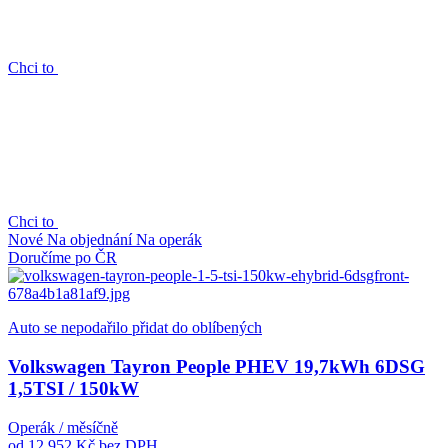
Chci to
Chci to
Nové
Na objednání
Na operák
Doručíme po ČR
Auto se nepodařilo přidat do oblíbených
Volkswagen Tayron People PHEV 19,7kWh 6DSG
1,5TSI / 150kW
Operák / měsíčně
od 12 952 Kč
bez DPH