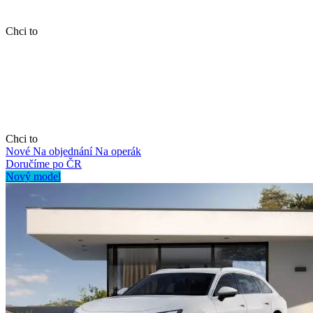
Chci to
Chci to
Nové
Na objednání
Na operák
Doručíme po ČR
Nový model