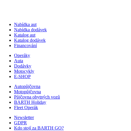
Nabídka aut
Nabídka dodávek
Katalog aut
Katalog dodávek
Financování
Operáky
Auta
Dodávky
Motocykly
E-SHOP
Autopůjčovna
Motopůjčovna
Půjčovna obytných vozů
BARTH Holiday
Fleet Operák
Newsletter
GDPR
Kdo stojí za BARTH GO?