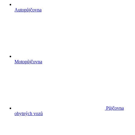
Autopůjčovna
Motopůjčovna
Půjčovna
obytných vozů