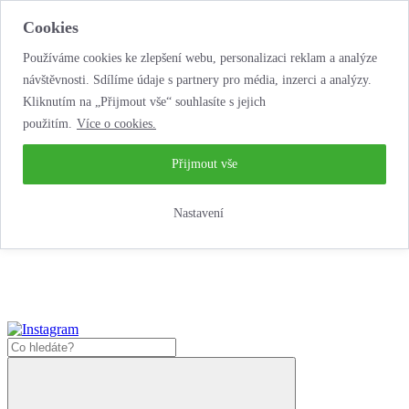
Cookies
Používáme cookies ke zlepšení webu, personalizaci reklam a analýze
návštěvnosti. Sdílíme údaje s partnery pro média, inzerci a analýzy.
Kliknutím na „Přijmout vše“ souhlasíte s jejich
použitím.
Více o cookies.
...neobyčejná jízda
životem!
...neobyčejná jízda životem!
Přijmout vše
Jak nakoupit
Nastavení