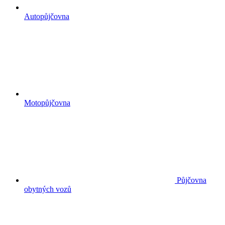
Autopůjčovna
Motopůjčovna
Půjčovna
obytných vozů