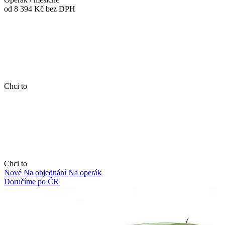
od 8 394 Kč
bez DPH
Chci to
Chci to
Nové
Na objednání
Na operák
Doručíme po ČR