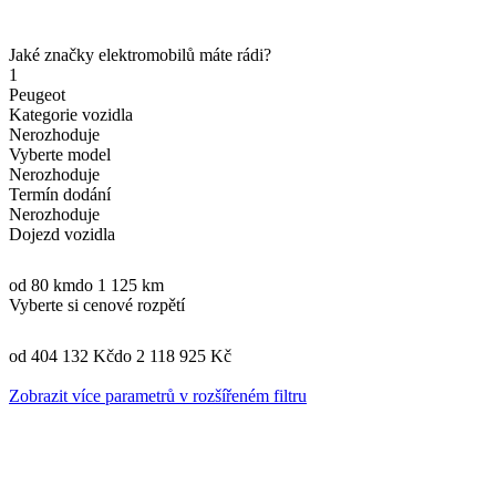
Jaké značky elektromobilů máte rádi?
1
Peugeot
Kategorie vozidla
Nerozhoduje
Vyberte model
Nerozhoduje
Termín dodání
Nerozhoduje
Dojezd vozidla
od 80 km
do 1 125 km
Vyberte si cenové rozpětí
od 404 132 Kč
do 2 118 925 Kč
Zobrazit více parametrů v rozšířeném filtru