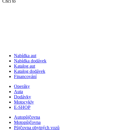
Chci to
Nabídka aut
Nabídka dodávek
Katalog aut
Katalog dodávek
Financování
Operáky
Auta
Dodávky
Motocykly
E-SHOP
Autopůjčovna
Motopůjčovna
Půjčovna obytných vozů