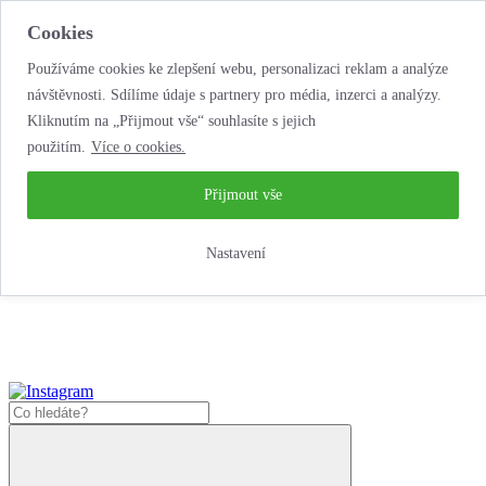
Cookies
Používáme cookies ke zlepšení webu, personalizaci reklam a analýze
návštěvnosti. Sdílíme údaje s partnery pro média, inzerci a analýzy.
Kliknutím na „Přijmout vše“ souhlasíte s jejich
použitím.
Více o cookies.
...neobyčejná jízda
životem!
...neobyčejná jízda životem!
Přijmout vše
Jak nakoupit
Nastavení