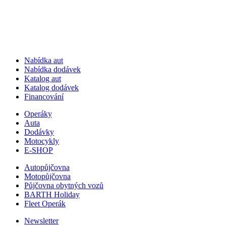
Nabídka aut
Nabídka dodávek
Katalog aut
Katalog dodávek
Financování
Operáky
Auta
Dodávky
Motocykly
E-SHOP
Autopůjčovna
Motopůjčovna
Půjčovna obytných vozů
BARTH Holiday
Fleet Operák
Newsletter