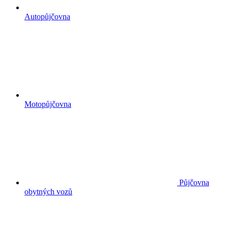
Autopůjčovna
Motopůjčovna
Půjčovna
obytných vozů