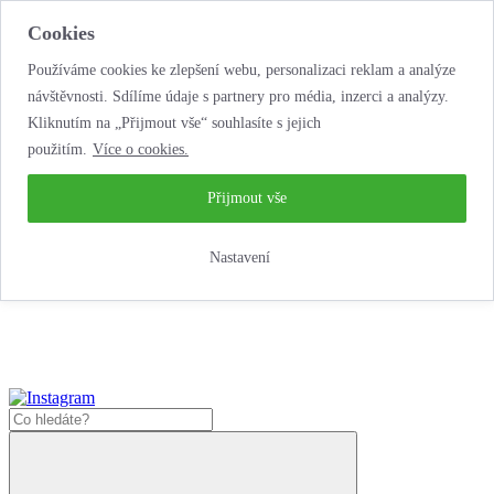
Cookies
Používáme cookies ke zlepšení webu, personalizaci reklam a analýze
návštěvnosti. Sdílíme údaje s partnery pro média, inzerci a analýzy.
Kliknutím na „Přijmout vše“ souhlasíte s jejich
použitím.
Více o cookies.
...neobyčejná jízda
životem!
...neobyčejná jízda životem!
Přijmout vše
Jak nakoupit
Nastavení