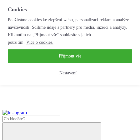
Cookies
Používáme cookies ke zlepšení webu, personalizaci reklam a analýze
návštěvnosti. Sdílíme údaje s partnery pro média, inzerci a analýzy.
Kliknutím na „Přijmout vše“ souhlasíte s jejich
použitím.
Více o cookies.
...neobyčejná jízda
životem!
...neobyčejná jízda životem!
Přijmout vše
Jak nakoupit
Nastavení