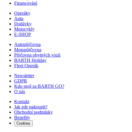
Financování
Operáky
Auta
Dodávky
Motocykly
E-SHOP
Autopůjčovna
Motopůjčovna
Půjčovna obytných vozů
BARTH Holiday
Fleet Operák
Newsletter
GDPR
Kdo stojí za BARTH GO?
O nás
Kontakt
Jak zde nakoupit?
Obchodní podmínky
Benefity
Cookies