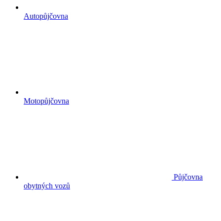
Autopůjčovna
Motopůjčovna
Půjčovna
obytných vozů