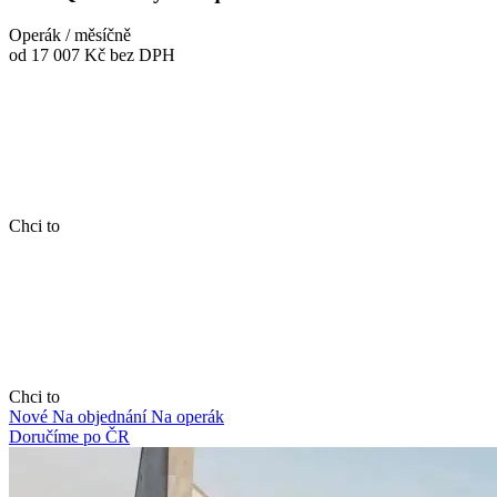
Operák / měsíčně
od 17 007 Kč
bez DPH
Chci to
Chci to
Nové
Na objednání
Na operák
Doručíme po ČR