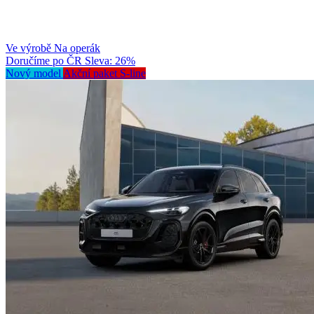
Ve výrobě
Na operák
Doručíme po ČR
Sleva: 26%
Nový model
Akční paket S-line