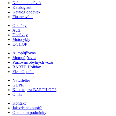
Nabídka dodávek
Katalog aut
Katalog dodávek
Financování
Operáky
Auta
Dodávky
Motocykly
E-SHOP
Autopůjčovna
Motopůjčovna
Půjčovna obytných vozů
BARTH Holiday
Fleet Operák
Newsletter
GDPR
Kdo stojí za BARTH GO?
O nás
Kontakt
Jak zde nakoupit?
Obchodní podmínky