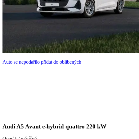
Auto se nepodařilo přidat do oblíbených
Audi A5 Avant e-hybrid quattro 220 kW
Operák / měsíčně