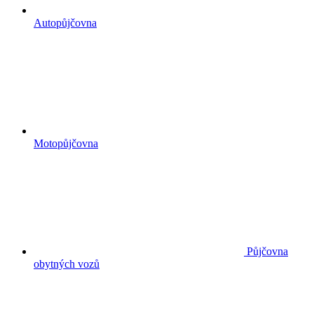
Autopůjčovna
Motopůjčovna
Půjčovna
obytných vozů