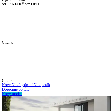
od 17 694 Kč
bez DPH
Chci to
Chci to
Nové
Na objednání
Na operák
Doručíme po ČR
Nový model