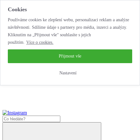
Cookies
Používáme cookies ke zlepšení webu, personalizaci reklam a analýze
návštěvnosti. Sdílíme údaje s partnery pro média, inzerci a analýzy.
Kliknutím na „Přijmout vše“ souhlasíte s jejich
použitím.
Více o cookies.
...neobyčejná jízda
životem!
...neobyčejná jízda životem!
Přijmout vše
Jak nakoupit
Nastavení