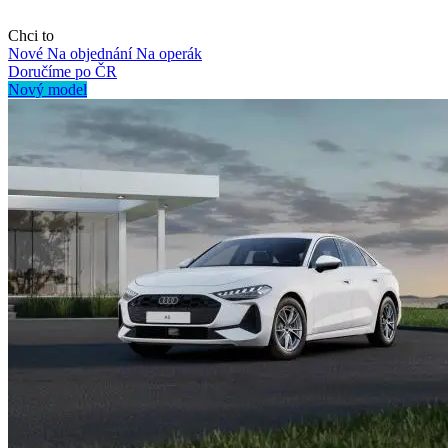
Chci to
Nové
Na objednání
Na operák
Doručíme po ČR
Nový model