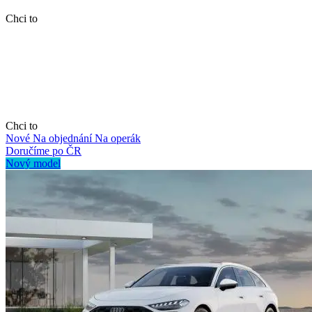
Chci to
Chci to
Nové
Na objednání
Na operák
Doručíme po ČR
Nový model