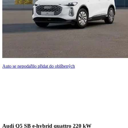
Auto se nepodařilo přidat do oblíbených
Audi Q5 SB e-hybrid quattro 220 kW