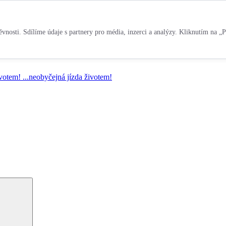
vnosti. Sdílíme údaje s partnery pro média, inzerci a analýzy. Kliknutím na „P
ivotem!
...neobyčejná jízda životem!