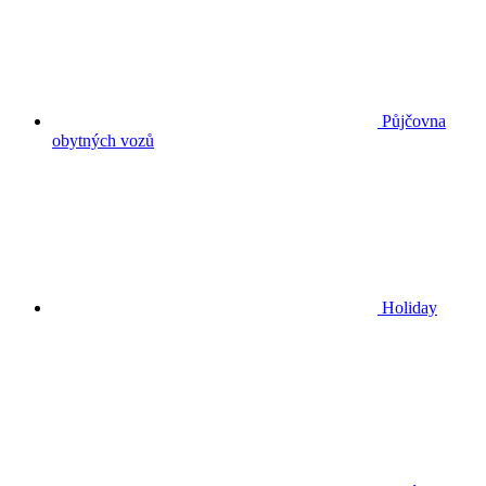
Půjčovna
obytných vozů
Holiday