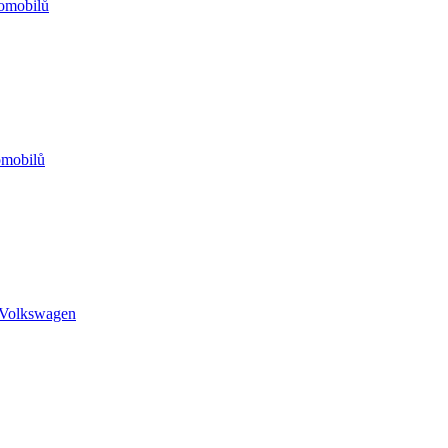
omobilů
omobilů
 Volkswagen