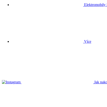
Elektromobily
Více
Jak nako